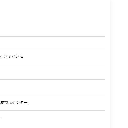
 ティラミッシモ
波市民センター）
ー