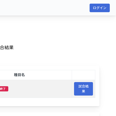
ログイン
試合結果
種目名
試合結
終了
果