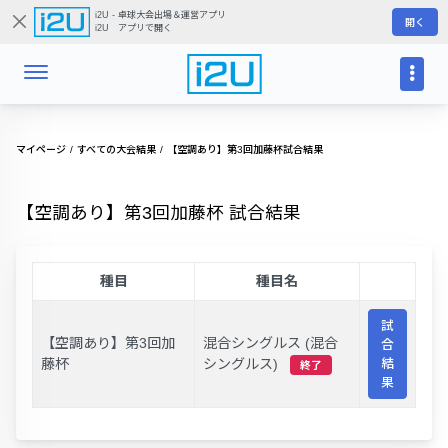
i2U - 卓球大会出場＆運営アプリ
開く
i2U アプリで開く
マイページ
すべての大会結果
【空調あり】第3回加藤杯試合結果
【空調あり】第3回加藤杯 試合結果
種目
種目名
試
【空調あり】第3回加
混合シングルス (混合
合
藤杯
シングルス)
結
終了
果