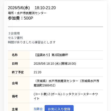
2026/5/6(水)
18:10-21:20
場所：水戸市民鯉渕センター
参加費：500P
３台使用
セルフ審判
時間が余りましたら練習会とします
名称
【空調あり】第3回加藤杯
日時
2026/5/6 18:10 (水) (開場18:00)
終了予定
21:20
（茨城県）水戸市民鯉渕センター（茨城県水戸市
会場
鯉淵町2989の2）
(コート数) 2 (ボール) ニッタクスリースターホワ
備考
イト
加藤会
お気に入り登録
主催