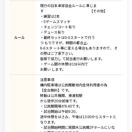
現行の日本卓球協会ルールに準じま
す 【その他】
・練習は2本
・5ゲームスマッチ
・チェンジコート有り
・デュース有り
ルール
・最終セットは0-0スタートで行う
つ もりですが、時間の都合上、
6-6スタ ート等に変える場合もありますので、 そ
の際はご了承下さい。
皆様で協力し て試合進行お願いします。
・ゲーム間の休憩は1分以内で
お願い します。
注意事項
構内駐車場は公民館敷地内全体利用者の為
【全台無料】です。
移動は公共機関、東浦和駅
から徒歩20分前後です。
・公民館開場が8:40です。
・試合開始は午前9:20、
途中休憩をはさみ、午後は13:00からスタートと
なります。
・試合開始時間に尾間木公民館2Fホールにいな