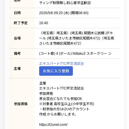
名称
ティング制限無し初心者学生歓迎
日時
2026/5/6 09:20 (水) (開場08:40)
終了予定
16:40
（埼玉県）埼玉県）(埼玉県) 尾間木公民館 2Fホ
会場
ール (埼玉県さいたま市緑区尾間木472)（埼玉県
さいたま市緑区尾間木472）
備考
(コート数) 4 (ボール) Nittaku3 スタークリー ン
エキスパートTTC杯交流試合
主催
お気に入り登録
主催
エキスパートTTC杯交流試合
参加資格
男女混合どなたでも参加OK
参加資格
※対象者 高校生以上(小中学生不可)
・初参加の方はi2Uのアカウント
作成 からお願いします。
https://i2unet.com/