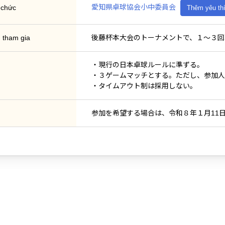
愛知県卓球協会小中委員会
 chức
Thêm yêu th
n tham gia
後藤杯本大会のトーナメントで、１〜３回
・現行の日本卓球ルールに準ずる。
・３ゲームマッチとする。ただし、参加人
・タイムアウト制は採用しない。
参加を希望する場合は、令和８年１月11日