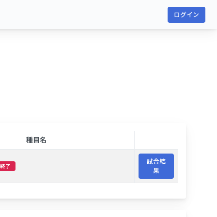
ログイン
種目名
試合結
終了
果