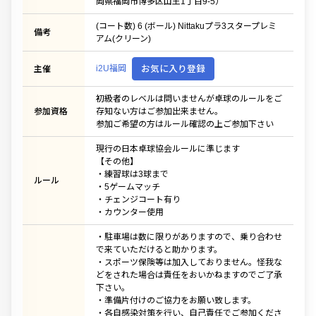
岡県福岡市博多区山王1丁目9-5）
(コート数) 6 (ボール) Nittakuプラ3スタープレミ
備考
アム(クリーン)
i2U福岡
お気に入り登録
主催
初級者のレベルは問いませんが卓球のルールをご
参加資格
存知ない方はご参加出来ません。
参加ご希望の方はルール確認の上ご参加下さい
現行の日本卓球協会ルールに準じます
【その他】
・練習球は3球まで
ルール
・5ゲームマッチ
・チェンジコート有り
・カウンター使用
・駐車場は数に限りがありますので、乗り合わせ
で来ていただけると助かります。
・スポーツ保険等は加入しておりません。怪我な
どをされた場合は責任をおいかねますのでご了承
下さい。
・準備片付けのご協力をお願い致します。
・各自感染対策を行い、自己責任でご参加くださ