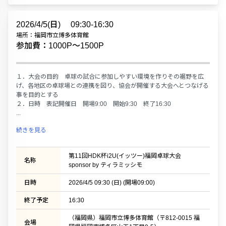
2026/4/5(日)
09:30-16:30
場所：福岡市立博多体育館
参加費：1000P〜1500P
１．大会の目的 卓球の試合に参加しやすい環境を作りその裾野を広
げ、各地区の卓球場との連携を図り、協会が開催する大会へとつなげる
事を目的とする
２．日時 表記開催日 開場9:00 開始9:30 終了16:30
...
続きを見る
第11回HDK杯i2U(イッツー)福岡卓球大会
名称
sponsor by ティラミッシモ
日時
2026/4/5 09:30 (日) (開場09:00)
終了予定
16:30
（福岡県）福岡市立博多体育館（〒812-0015 福
会場