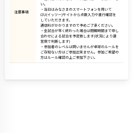
い。
・当日はみなさまのスマートフォンを用いて
注意事項
i2U(イッツー)サイトから点数入力や進行確認を
していただきます。
通信料がかかりますので予めご了承ください。
・全試合が早く終わった場合は閉館時間まで申し
合わせによる試合を予定致します(状況により運
営側で判断します)
・参加者のレベルは問いませんが卓球のルールを
ご存知ない方はご参加出来ません。参加ご希望の
方はルール確認の上ご参加下さい。