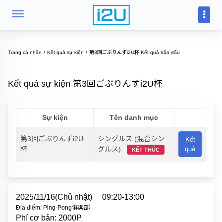
Trang cá nhân
Kết quả sự kiện
第3回ごぶりんずi2U杯 Kết quả trận đấu
Kết quả sự kiện 第3回ごぶりんずi2U杯
Sự kiện
Tên danh mục
第3回ごぶりんずi2U
シングルス (混合シン
Kết
杯
グルス)
quả
KẾT THÚC
2025/11/16(Chủ nhật)
09:20-13:00
Địa điểm: Ping-Pong俱楽部
Phí cơ bản: 2000P