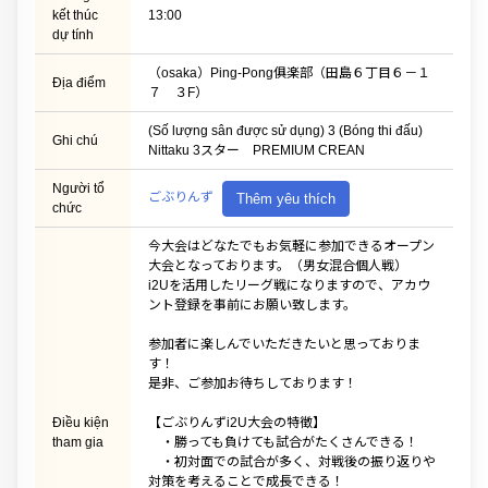
kết thúc
13:00
dự tính
（osaka）Ping-Pong俱楽部（田島６丁目６－１
Địa điểm
７ ３F）
(Số lượng sân được sử dụng) 3 (Bóng thi đấu)
Ghi chú
Nittaku 3スター PREMIUM CREAN
Người tổ
ごぶりんず
Thêm yêu thích
chức
今大会はどなたでもお気軽に参加できるオープン
大会となっております。（男女混合個人戦）
i2Uを活用したリーグ戦になりますので、アカウ
ント登録を事前にお願い致します。
参加者に楽しんでいただきたいと思っておりま
す！
是非、ご参加お待ちしております！
Điều kiện
【ごぶりんずi2U大会の特徴】
tham gia
・勝っても負けても試合がたくさんできる！
・初対面での試合が多く、対戦後の振り返りや
対策を考えることで成長できる！