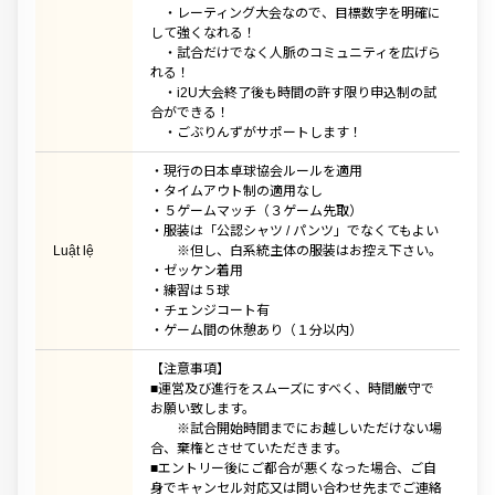
・レーティング大会なので、目標数字を明確に
して強くなれる！
・試合だけでなく人脈のコミュニティを広げら
れる！
・i2U大会終了後も時間の許す限り申込制の試
合ができる！
・ごぶりんずがサポートします！
・現行の日本卓球協会ルールを適用
・タイムアウト制の適用なし
・５ゲームマッチ（３ゲーム先取）
・服装は「公認シャツ / パンツ」でなくてもよい
Luật lệ
※但し、白系統主体の服装はお控え下さい。
・ゼッケン着用
・練習は５球
・チェンジコート有
・ゲーム間の休憩あり（１分以内）
【注意事項】
■運営及び進行をスムーズにすべく、時間厳守で
お願い致します。
※試合開始時間までにお越しいただけない場
合、棄権とさせていただきます。
■エントリー後にご都合が悪くなった場合、ご自
身でキャンセル対応又は問い合わせ先までご連絡