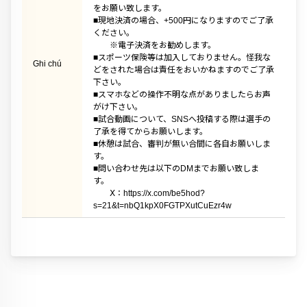
をお願い致します。
■現地決済の場合、+500円になりますのでご了承
ください。
※電子決済をお勧めします。
■スポーツ保険等は加入しておりません。怪我な
Ghi chú
どをされた場合は責任をおいかねますのでご了承
下さい。
■スマホなどの操作不明な点がありましたらお声
がけ下さい。
■試合動画について、SNSへ投稿する際は選手の
了承を得てからお願いします。
■休憩は試合、審判が無い合間に各自お願いしま
す。
■問い合わせ先は以下のDMまでお願い致しま
す。
Ⅹ：https://x.com/be5hod?
s=21&t=nbQ1kpX0FGTPXutCuEzr4w