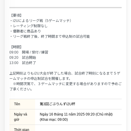
【要項】
・i2Uによるリーグ戦（5ゲームマッチ）
・レーティング制限なし
・優勝者に商品あり
・リーグ戦終了後、終了時間まで申込制の試合可能
【時間】
09:00 開場 / 受付 / 練習
09:20 試合開始
13:00 試合終了
上記時刻よりもi2U大会が終了した場合、試合終了時刻になるまで５ゲ
ームマッチの申込制試合を開催します。
※時間次第で、３ゲームマッチに変更する場合がありますので予めご
了承ください。
Tên
第3回ごぶりんずi2U杯
Ngày và
Ngày 16 tháng 11 năm 2025 09:20 (Chủ nhật)
giờ
(Khai mạc: 09:00)
Thời gian