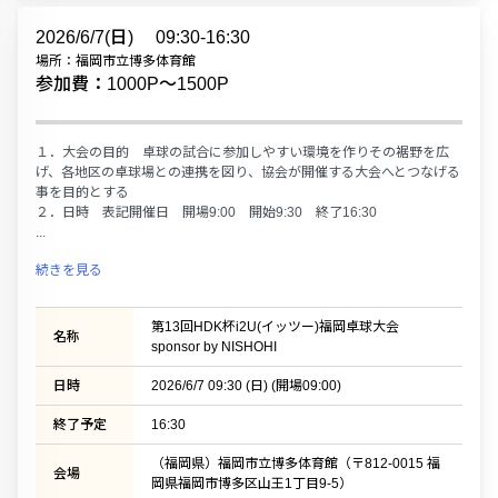
2026/6/7(日)
09:30-16:30
場所：福岡市立博多体育館
参加費：1000P〜1500P
１．大会の目的 卓球の試合に参加しやすい環境を作りその裾野を広
げ、各地区の卓球場との連携を図り、協会が開催する大会へとつなげる
事を目的とする
２．日時 表記開催日 開場9:00 開始9:30 終了16:30
...
続きを見る
第13回HDK杯i2U(イッツー)福岡卓球大会
名称
sponsor by NISHOHI
日時
2026/6/7 09:30 (日) (開場09:00)
終了予定
16:30
（福岡県）福岡市立博多体育館（〒812-0015 福
会場
岡県福岡市博多区山王1丁目9-5）