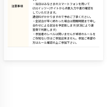
・当日はみなさまのスマートフォンを用いて
注意事項
i2U(イッツー)サイトから点数入力や進行確認を
していただきます。
通信料がかかりますので予めご了承ください。
・全試合が早く終わった場合は閉館時間まで申し
合わせによる試合を予定致します(状況により運
営側で判断します)
・参加者のレベルは問いませんが卓球のルールを
ご存知ない方はご参加出来ません。参加ご希望の
方はルール確認の上ご参加下さい。