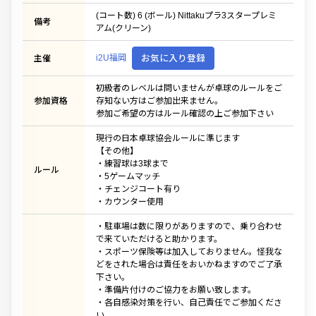
(コート数) 6 (ボール) Nittakuプラ3スタープレミ
備考
アム(クリーン)
i2U福岡
お気に入り登録
主催
初級者のレベルは問いませんが卓球のルールをご
参加資格
存知ない方はご参加出来ません。
参加ご希望の方はルール確認の上ご参加下さい
現行の日本卓球協会ルールに準じます
【その他】
・練習球は3球まで
ルール
・5ゲームマッチ
・チェンジコート有り
・カウンター使用
・駐車場は数に限りがありますので、乗り合わせ
で来ていただけると助かります。
・スポーツ保険等は加入しておりません。怪我な
どをされた場合は責任をおいかねますのでご了承
下さい。
・準備片付けのご協力をお願い致します。
・各自感染対策を行い、自己責任でご参加くださ
い。