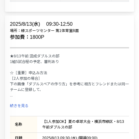
2025/8/13(水)
09:30-12:50
場所：緑スポーツセンター 第1体育室B面
参加費：1800P
★8/13午前 混成ダブルスの部
1組5試合程の予定、審判あり
☆［重要］申込み方法
［2人参加の場合］
下の画像「ダブルスペアの作り方」を参考に相方とフレンドまたは同一
チームに登録して、
...
続きを見る
【1人参加OK】夏の卓球大会・横浜市緑区・8/13
名称
午前ダブルスの部
日時
2025/8/13 09:30 (水) (開場09:00)