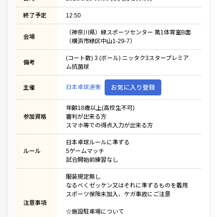
終了予定
12:50
（神奈川県）緑スポーツセンター 第1体育室B面
会場
（横浜市緑区中山1-29-7）
(コート数) 3 (ボール) ニッタク3スタープレミア
備考
ム抗菌球
日本卓球連衡
お気に入り登録
主催
年齢18歳以上(高校生不可)
参加資格
審判が出来る方
スマホ等での得点入力が出来る方
日本卓球ルールに準ずる
ルール
5ゲームマッチ
試合開始前練習なし
服装規定無し
なるべくゼッケン又はそれに準ずるものを着用
スポーツ保険未加入、ケガ事故にご注意
注意事項
☆施設駐車場について