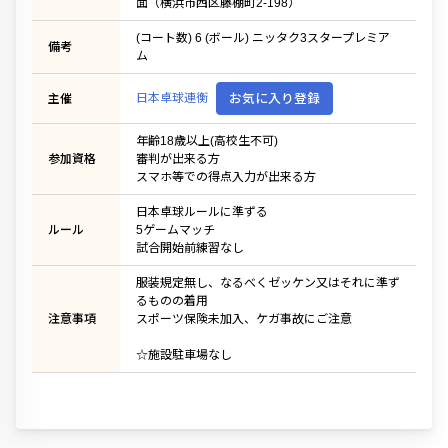
面（横浜市西区藤棚町2-198）
(コート数) 6 (ボール) ニッタク3スタープレミア
備考
ム
日本卓球連衡
お気に入り登録
主催
年齢18歳以上(高校生不可)
参加資格
審判が出来る方
スマホ等での得点入力が出来る方
日本卓球ルールに準ずる
ルール
5ゲームマッチ
試合開始前練習なし
服装規定無し、なるべくゼッケン又はそれに準ず
るものの着用
注意事項
スポーツ保険未加入、ケガ事故にご注意
☆施設駐車場なし