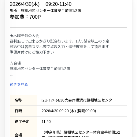
2026/4/30(木)
09:20-11:40
場所：藤棚地区センター体育室手前側1/2面
参加費：700P
★木曜午前の大会
審判無しで出来るかぎり試合行います、1人5試合以上の予定
試合中は各自スマホ等で点数入力・進行確認をして頂きます
準備片付けにご協力下さい
☆会場
藤棚地区センター体育室手前側1/2面
...
続きを見る
名称
i2U(ｲｯﾂｰ)4/30大会@横浜市藤棚地区センター
日時
2026/4/30 09:20 (木) (開場09:00)
終了予定
11:40
（神奈川県）藤棚地区センター体育室手前側1/2
会場