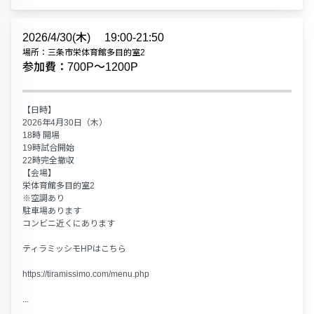
2026/4/30(木)
19:00-21:50
場所：三条市栄体育館多目的室2
参加費：700P〜1200P
【日時】
2026年4月30日（木）
18時 開場
19時試合開始
22時完全撤収
【会場】
栄体育館多目的室2
※空調あり
駐車場あります
コンビニ近くにあります
ティラミッシモHPはこちら
https://tiramissimo.com/menu.php
...