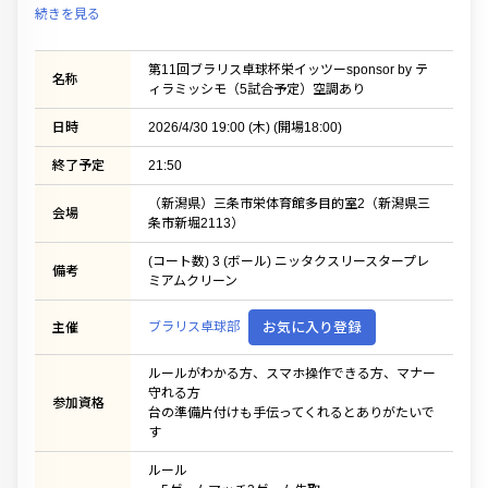
続きを見る
第11回ブラリス卓球杯栄イッツーsponsor by テ
名称
ィラミッシモ（5試合予定）空調あり
日時
2026/4/30 19:00 (木) (開場18:00)
終了予定
21:50
（新潟県）三条市栄体育館多目的室2（新潟県三
会場
条市新堀2113）
(コート数) 3 (ボール) ニッタクスリースタープレ
備考
ミアムクリーン
ブラリス卓球部
お気に入り登録
主催
ルールがわかる方、スマホ操作できる方、マナー
守れる方
参加資格
台の準備片付けも手伝ってくれるとありがたいで
す
ルール