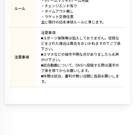
・5ゲームマッチ3ゲーム先取
・チェンジエンド有り
ルール
・タイムアウト無し
・ラケット交換任意
主に現行の日本卓球ルールに準じます。
注意事項
■スポーツ保険等は加入しておりません。怪我な
どをされた場合は責任をおいかねますのでご了承
下さい。
■スマホなどの操作不明な点がありましたらお声
注意事項
がけ下さい。
■試合動画について、SNSへ投稿する際は選手の
了承を得てからお願いします。
■休憩は試合、審判が無い合間に各自お願いしま
す。