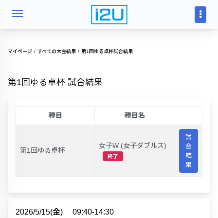
マイページ
すべての大会結果
第1回ゆる卓杯試合結果
第1回ゆる卓杯 試合結果
種目
種目名
試
女子W (女子ダブルス)
合
第1回ゆる卓杯
結
終了
果
2026/5/15(金)
09:40-14:30