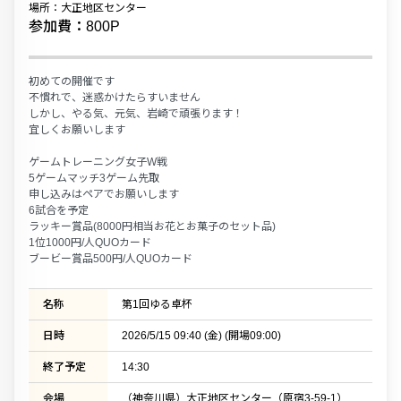
場所：大正地区センター
参加費：800P
初めての開催です
不慣れで、迷惑かけたらすいません
しかし、やる気、元気、岩崎で頑張ります！
宜しくお願いします
ゲームトレーニング女子W戦
5ゲームマッチ3ゲーム先取
申し込みはペアでお願いします
6試合を予定
ラッキー賞品(8000円相当お花とお菓子のセット品)
1位1000円/人QUOカード
ブービー賞品500円/人QUOカード
名称
第1回ゆる卓杯
日時
2026/5/15 09:40 (金) (開場09:00)
終了予定
14:30
会場
（神奈川県）大正地区センター（原宿3-59-1）