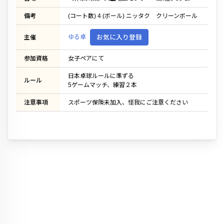
備考
(コート数) 4 (ボール) ニッタク クリーンボール
ゆる卓
お気に入り登録
主催
参加資格
女子ペアにて
日本卓球ルールに準ずる
ルール
5ゲームマッチ、練習２本
注意事項
スポーツ保険未加入、怪我にご注意ください