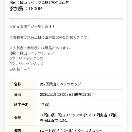
場所：岡山リベッツ卓球SPOT 岡山店
参加費：1800P
※柏友貴選手が出場します！
※優勝者は大会当日に田添響選手と対戦できます！
※入賞者・参加者には景品があります。
優勝：岡山リベッツTシャツ
2位：リベッツグッズ
3位：リベッツグッズ
参加賞：あり
名称
第2回岡山リベッツカップ
日時
2025/1/19 13:00 (日) (開場12:30)
終了予定
17:00
（岡山県）岡山リベッツ卓球SPOT 岡山店（岡山
会場
県南区西市413-1）
備考
(コート数) 6 (ボール) ビクタス３スター