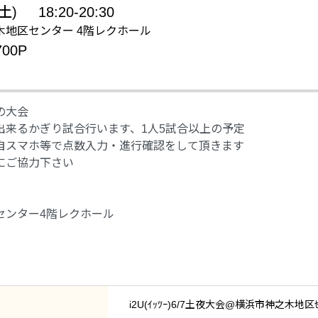
(土)
18:20-20:30
木地区センター 4階レクホール
00P
の大会
出来るかぎり試合行います、1人5試合以上の予定
自スマホ等で点数入力・進行確認をして頂きます
にご協力下さい
センター4階レクホール
i2U(ｲｯﾂｰ)6/7土夜大会@横浜市神之木地区ｾ