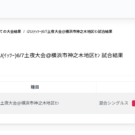
ての大会結果
i2U(ｲｯﾂｰ)6/7土夜大会@横浜市神之木地区ｾﾝ試合結果
2U(ｲｯﾂｰ)6/7土夜大会@横浜市神之木地区ｾﾝ 試合結果
種目
ｰ)6/7土夜大会@横浜市神之木地区ｾﾝ
混合シングルス