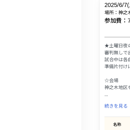
2025/6/7
場所：神之
参加費：7
★土曜日夜
審判無しで
試合中は各
準備片付け
☆会場
神之木地区
...
続きを見る
名称