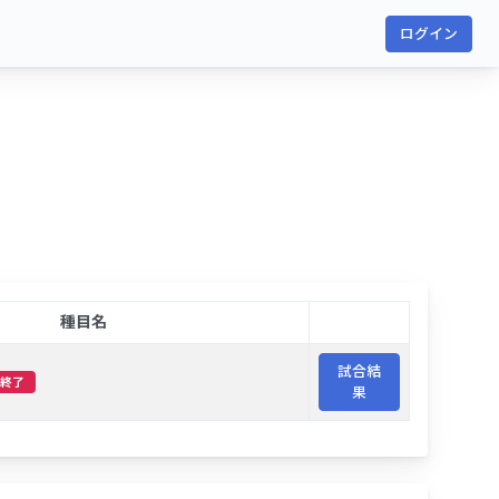
ログイン
種目名
試合結
終了
果