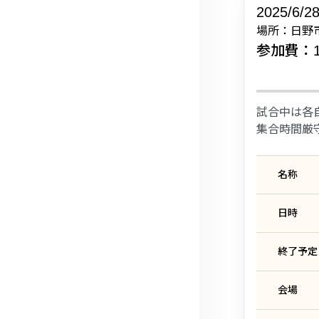
2025/6/2
場所：日野
参加費：10
試合中は各
集合時間厳
名称
日時
終了予定
会場