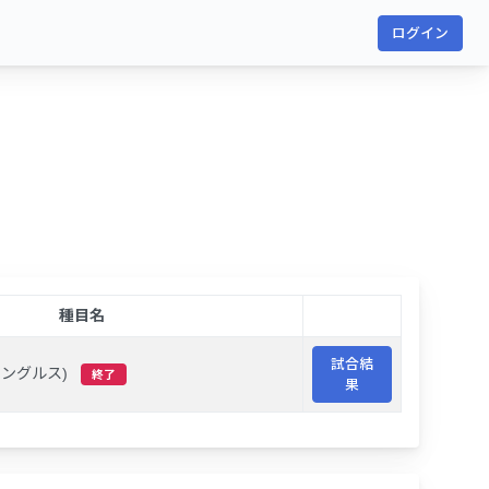
ログイン
種目名
試合結
シングルス)
終了
果