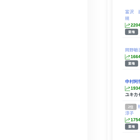
富沢 
規
220
棄権
岡野敏
166
棄権
中村阿
193
ユキカ
2位
淳子
175
棄権