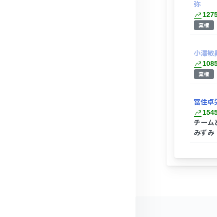
弥
127
棄権
小澤敏
108
棄権
冨住卓
154
チーム
みずみ