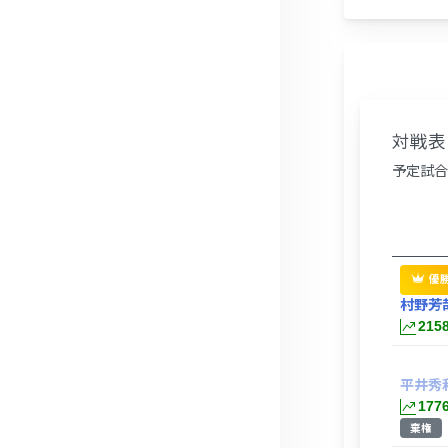
対戦表
予定試合
優
村野芳
215
平井秀
177
棄権