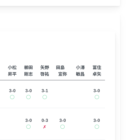
小松
櫛田
矢野
田島
小澤
冨住
昇平
剛志
啓祐
宣弥
敏昌
卓矢
3-0
3-0
3-1
3-0
◯
◯
◯
◯
3-0
0-3
3-0
3-0
◯
✗
◯
◯