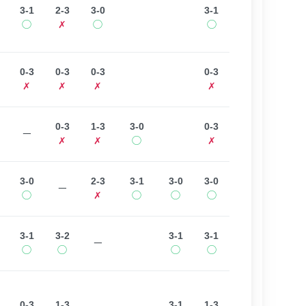
3-1
2-3
3-0
3-1
◯
✗
◯
◯
0-3
0-3
0-3
0-3
✗
✗
✗
✗
0-3
1-3
3-0
0-3
ー
✗
✗
◯
✗
3-0
2-3
3-1
3-0
3-0
ー
◯
✗
◯
◯
◯
3-1
3-2
3-1
3-1
ー
◯
◯
◯
◯
0-3
1-3
3-1
1-3