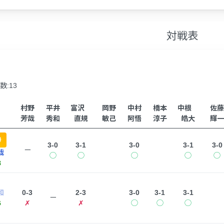
対戦表
数:13
村野
平井
富沢
岡野
中村
橋本
中根
佐藤
芳哉
秀和
直規
敏己
阿悟
淳子
皓大
輝一
勝
3-0
3-1
3-0
3-1
3-0
ー
哉
◯
◯
◯
◯
◯
8
和
0-3
2-3
3-0
3-1
3-1
ー
6
✗
✗
◯
◯
◯