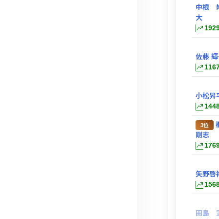
中根 
大
192
佐藤 輝
116
小松昇
144
3位
剛志
176
矢野啓
156
田島 