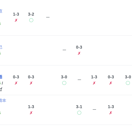
直
1-3
3-2
ー
✗
◯
4
己
0-3
ー
4
✗
悟
0-3
0-3
3-0
1-3
0-3
3-0
ー
4
/
✗
✗
◯
✗
✗
◯
ゼ
橋本
1-3
3-1
1-3
ー
4
✗
◯
✗