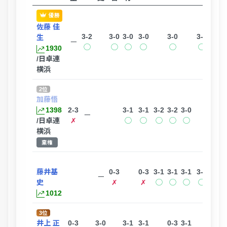
優勝
佐藤 佳
3-2
3-0
3-0
3-0
3-0
3-0
生
ー
◯
◯
◯
◯
◯
◯
1930
/日卓連
横浜
2位
加藤悟
1398
2-3
3-1
3-1
3-2
3-2
3-0
ー
/日卓連
✗
◯
◯
◯
◯
◯
横浜
棄権
藤井基
0-3
0-3
3-1
3-1
3-1
3-1
ー
史
✗
✗
◯
◯
◯
◯
1012
3位
井上 正
0-3
3-0
3-1
3-1
0-3
3-1