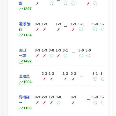
ー
吾
✗
◯
◯
◯
✗
◯
1397
沼澤 治
0-3
1-3
1-3
1-3
3-1
3-0
3-0
ー
行
✗
✗
✗
✗
◯
◯
◯
1134
山口
0-3
1-3
3-0
1-3
3-1
3-0
3-0
ー
一哉
✗
✗
◯
✗
◯
◯
◯
1422
2-3
1-3
1-3
0-3
3-1
3-1
沼澤菜
ー
✗
✗
✗
✗
◯
◯
1004
高橋裕
0-3
2-3
1-3
3-0
0-3
3-0
3-0
ー
一
✗
✗
✗
◯
✗
◯
◯
1198