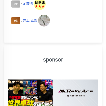
:
加藤悟
2位
:
井上 正吾
3位
-sponsor-