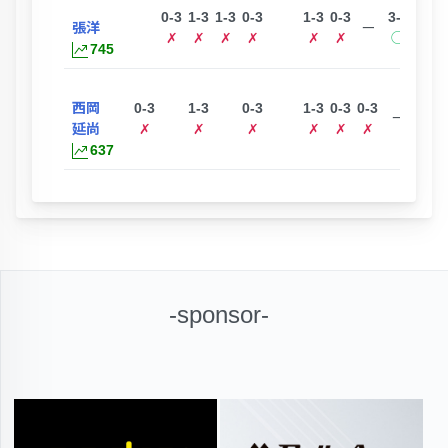
0-3
1-3
1-3
0-3
1-3
0-3
3-0
張洋
ー
✗
✗
✗
✗
✗
✗
◯
745
西岡
0-3
1-3
0-3
1-3
0-3
0-3
ー
延尚
✗
✗
✗
✗
✗
✗
637
-sponsor-