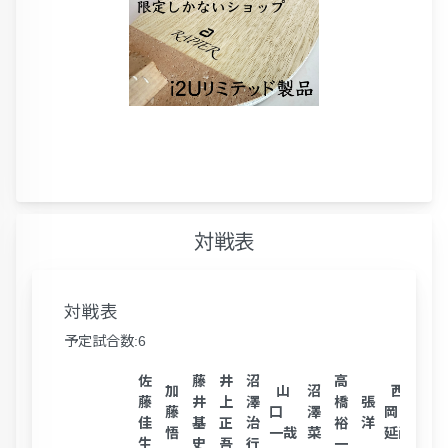
対戦表
対戦表
予定試合数:6
佐
藤
井
沼
高
加
山
沼
西
藤
井
上
澤
橋
張
藤
口
澤
岡
佳
基
正
治
裕
洋
悟
一哉
菜
延尚
生
史
吾
行
一