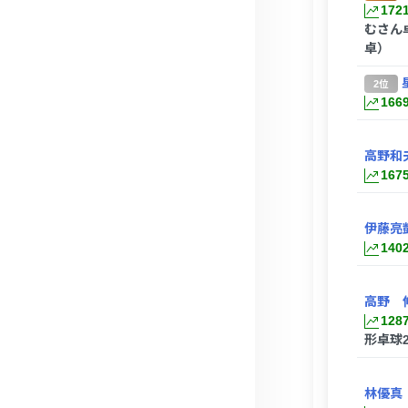
172
むさん
卓）
2位
166
高野和
167
伊藤亮
140
高野 
128
形卓球2
林優真