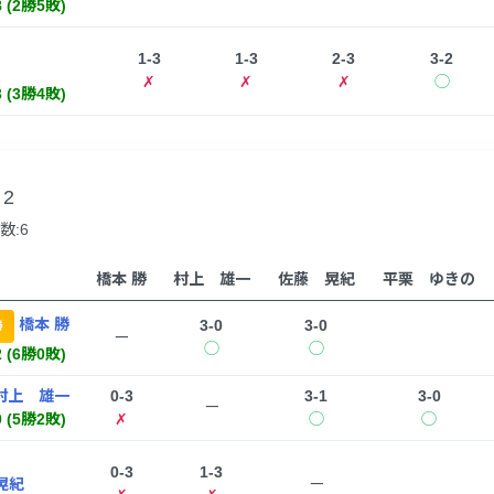
8 (2勝5敗)
1-3
1-3
2-3
3-2
✗
✗
✗
◯
3 (3勝4敗)
2
数:6
橋本 勝
村上 雄一
佐藤 晃紀
平栗 ゆきの
橋本 勝
3-0
3-0
勝
ー
◯
◯
2 (6勝0敗)
村上 雄一
0-3
3-1
3-0
ー
0 (5勝2敗)
✗
◯
◯
0-3
1-3
晃紀
ー