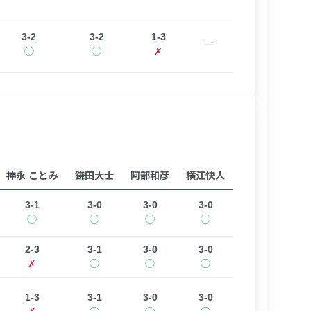
3-2
3-2
1-3
ー
◯
◯
✗
神永 ことみ
鎌田大士
阿部和彦
横江快人
3-1
3-0
3-0
3-0
◯
◯
◯
◯
2-3
3-1
3-0
3-0
✗
◯
◯
◯
1-3
3-1
3-0
3-0