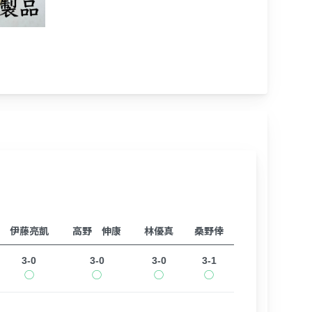
伊藤亮凱
高野 伸康
林優真
桑野倖
3-0
3-0
3-0
3-1
◯
◯
◯
◯