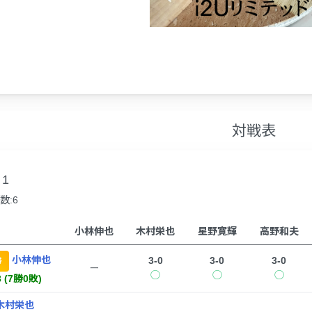
対戦表
1
数:6
小林伸也
木村栄也
星野寛輝
高野和夫
小林伸也
3-0
3-0
3-0
勝
ー
◯
◯
◯
3 (7勝0敗)
木村栄也