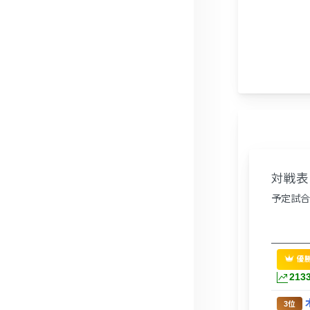
対戦表 
予定試合
優
213
3位