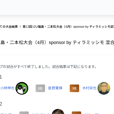
ての大会結果
第13回 i2U福島・二本松大会（4月）sponsor by ティラミッシモ
U福島・二本松大会（4月）sponsor by ティラミッシ
プの試合がすべて終了しました。試合結果は下記になります。
1
:
小林伸也
:
星野寛輝
:
木村栄也
2位
3位
2