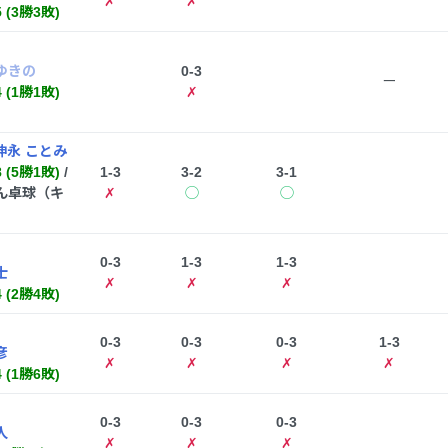
✗
✗
5 (3勝3敗)
ゆきの
0-3
ー
4 (1勝1敗)
✗
神永 ことみ
8 (5勝1敗)
/
1-3
3-2
3-1
ん卓球（キ
✗
◯
◯
0-3
1-3
1-3
士
✗
✗
✗
4 (2勝4敗)
0-3
0-3
0-3
1-3
彦
✗
✗
✗
✗
4 (1勝6敗)
0-3
0-3
0-3
人
✗
✗
✗