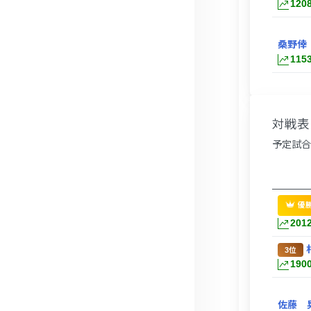
120
桑野倖
115
対戦表 
予定試合
優
201
3位
190
佐藤 