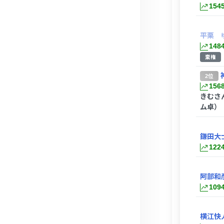
154
平栗 
148
棄権
2位
156
きむさ
ム卓）
鎌田大
122
阿部和
109
横江快