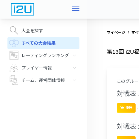
大会を探す
マイページ
すべ
すべての大会結果
第13回 i2
レーティングランキング
プレイヤー情報
チーム、運営団体情報
このグルー
対戦表 
優勝
対戦表 