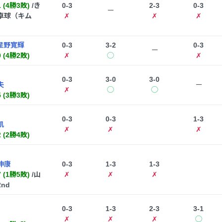
1 (4勝3敗)
/き
0-3
2-3
0-3
ー
卓球（キム
✗
✗
✗
星野寛輝
0-3
3-2
0-3
ー
9 (4勝2敗)
✗
◯
✗
0-3
3-0
3-0
夫
ー
✗
◯
◯
5 (3勝3敗)
0-3
0-3
1-3
凱
✗
✗
✗
2 (2勝4敗)
伸康
0-3
1-3
1-3
7 (1勝5敗)
/山
✗
✗
✗
nd
0-3
1-3
2-3
3-1
✗
✗
✗
◯