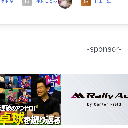
:
橋本 勝
:
神永 ことみ
:
村上 雄一
2位
3位
-sponsor-