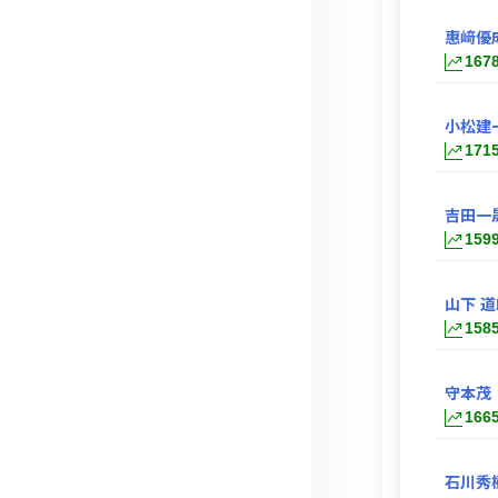
惠﨑優
167
小松建
171
吉田一
159
山下 道
158
守本茂
166
石川秀