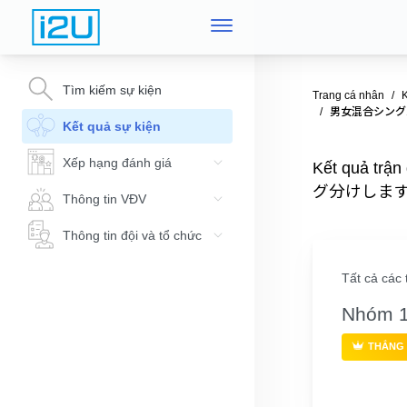
Tìm kiếm sự kiện
Trang cá nhân
K
男女混合シングルス
Kết quả sự kiện
Xếp hạng đánh giá
Kết quả
グ分けします)(
Thông tin VĐV
Thông tin đội và tổ chức
Tất cả các 
Nhóm 
THẮNG