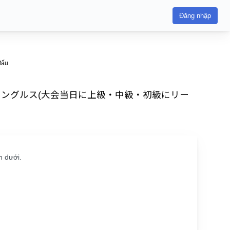
Đăng nhập
ấu
 男女混合シングルス(大会当日に上級・中級・初級にリー
n dưới.