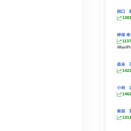
田口 
138
神保 
113
/MariP
森末 
142
小林 
146
柴田 
131