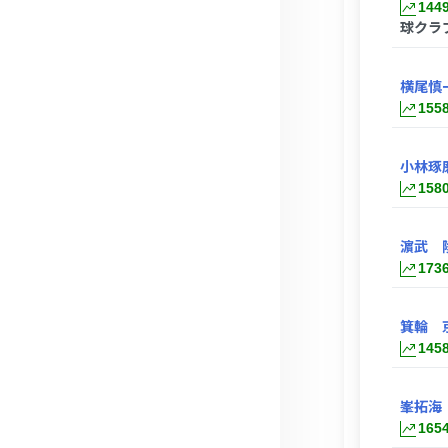
144
球クラ
横尾慎
155
小林琢
158
濵武 
173
箕輪 
145
峯拓海
165