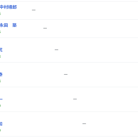
中村靖郎
ー
4
永田 築
ー
6
武
ー
3
泰
ー
3
一
ー
0
和
ー
0