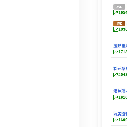
2ND
195
3RD
183
玉野宏
171
松元章
204
浅井翔
161
友廣透
169