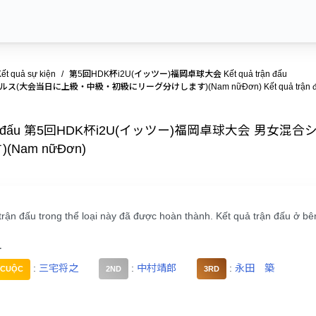
ết quả sự kiện
第5回HDK杯i2U(イッツー)福岡卓球大会 Kết quả trận đấu
(大会当日に上級・中級・初級にリーグ分けします)(Nam nữĐơn) Kết quả trận đ
 trận đấu 第5回HDK杯i2U(イッツー)福岡卓球大会
Nam nữĐơn)
trận đấu trong thể loại này đã được hoàn thành. Kết quả trận đấu ở bê
1
:
三宅将之
:
中村靖郎
:
永田 築
 CUỘC
2ND
3RD