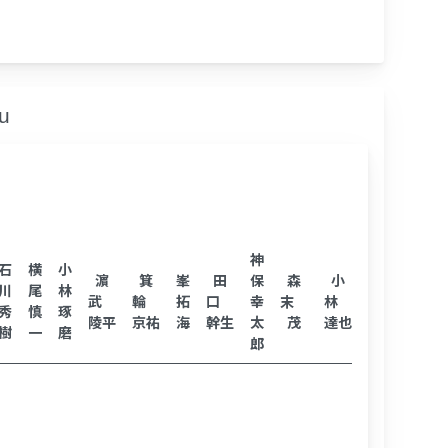
u
神
石
横
小
山
濵
箕
峯
田
保
森
小
柴
川
尾
林
本
武
輪
拓
口
幸
末
林
田
秀
慎
琢
真
陵平
京祐
海
幹生
太
茂
達也
篤志
樹
一
磨
介
郎