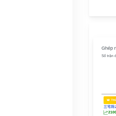
Ghép n
Số trận 
TH
三宅将
210