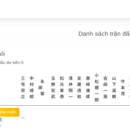
Danh sách trận đấ
ối
đấu dự kiến:5
小
三
中
玉
松
浅
友
惠
吉
山
永
松
守
宅
村
野
元
井
廣
﨑
田
下
田
建
本
将
靖
宏
章
翔
透
優
一
道
築
一
茂
之
郎
武
泰
一
和
成
晟
朗
郎
ẮNG CUỘC
ー
之
0