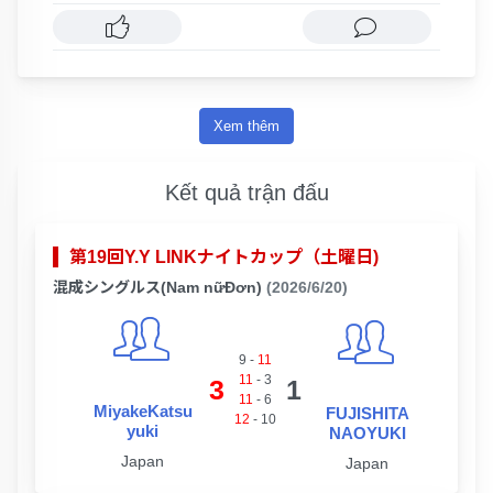
Xem thêm
Kết quả trận đấu
第19回Y.Y LINKナイトカップ（土曜日)
混成シングルス(Nam nữĐơn)
(2026/6/20)
9
-
11
11
-
3
3
1
11
-
6
MiyakeKatsu
FUJISHITA
12
-
10
yuki
NAOYUKI
Japan
Japan