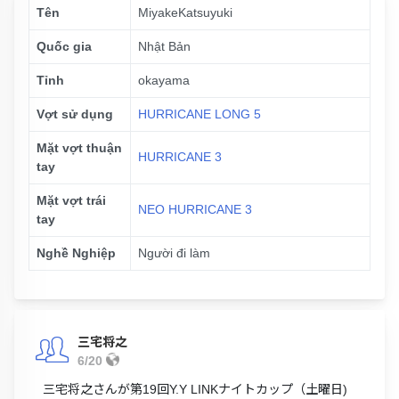
Tên
MiyakeKatsuyuki
Quốc gia
Nhật Bản
Tỉnh
okayama
Vợt sử dụng
HURRICANE LONG 5
Mặt vợt thuận
HURRICANE 3
tay
Mặt vợt trái
NEO HURRICANE 3
tay
Nghề Nghiệp
Người đi làm
三宅将之
6/20
三宅将之さんが第19回Y.Y LINKナイトカップ（土曜日)