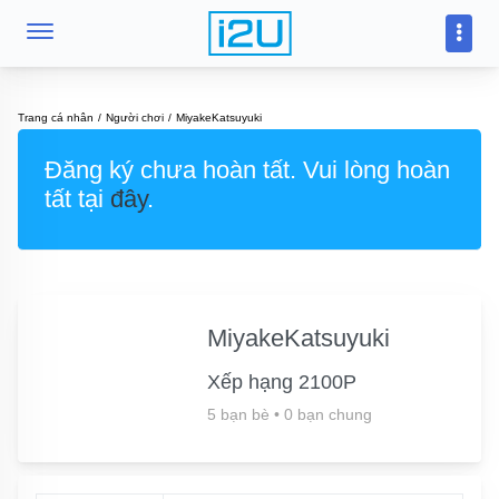
Trang cá nhân
Người chơi
MiyakeKatsuyuki
Đăng ký chưa hoàn tất. Vui lòng hoàn
tất tại
đây
.
MiyakeKatsuyuki
Xếp hạng 2100P
5 bạn bè
•
0 bạn chung