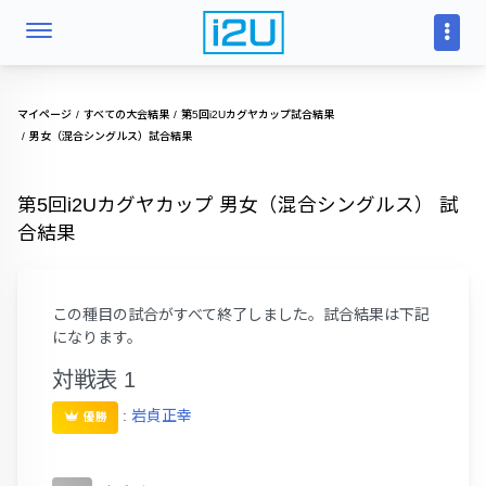
マイページ
すべての大会結果
第5回i2Uカグヤカップ試合結果
男女（混合シングルス）試合結果
第5回i2Uカグヤカップ 男女（混合シングルス） 試
合結果
この種目の試合がすべて終了しました。試合結果は下記
になります。
対戦表 1
:
岩貞正幸
優勝