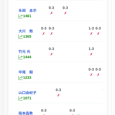
0-3
0-3
1-3
永田 圭示
ー
✗
✗
✗
1461
0-3
0-3
1-3
0-3
大川 勉
✗
✗
✗
✗
1365
0-3
1-3
2-
竹元 光
✗
✗
✗
1444
0-3
0-3
中尾 毅
✗
✗
1233
0-3
0-3
山口由紀子
✗
✗
1071
0-3
0-3
2-
阪本昌教