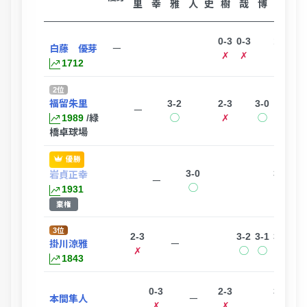
里
幸
雅
人
史
樹
哉
博
夫
0-3
0-3
1-3
白藤 優芽
ー
✗
✗
✗
1712
2位
福留朱里
3-2
2-3
3-0
3-
ー
1989
/緑
◯
✗
◯
◯
橋卓球場
優勝
3-0
3-0
岩貞正幸
ー
◯
◯
1931
棄権
3位
2-3
3-2
3-1
3-0
3-
掛川涼雅
ー
✗
◯
◯
◯
◯
1843
0-3
2-3
3-1
本間隼人
ー
✗
✗
◯