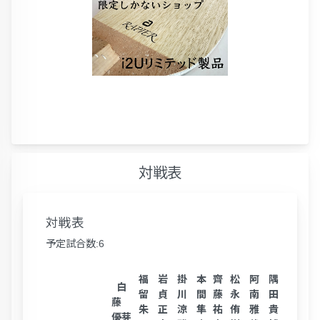
対戦表
対戦表
予定試合数:6
福
岩
掛
本
齊
松
阿
隅
奥
白
永
留
貞
川
間
藤
永
南
田
谷
藤
朱
正
涼
隼
祐
侑
雅
貴
彰
優芽
圭