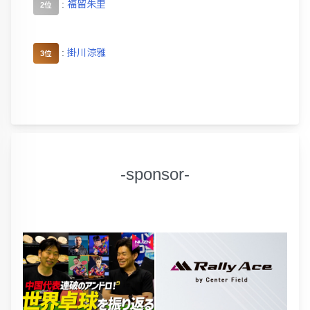
:
福留朱里
2位
:
掛川涼雅
3位
-sponsor-