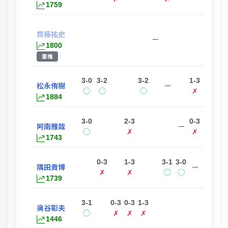
1759
齊藤祐史
ー
1800
棄権
3-0
3-2
3-2
1-3
松永侑樹
ー
◯
◯
◯
✗
1884
3-0
2-3
0-3
阿南雅哉
ー
◯
✗
✗
1743
0-3
1-3
3-1
3-0
隅田貴博
ー
✗
✗
◯
◯
1739
3-1
0-3
0-3
1-3
3-
奥谷彰夫
ー
◯
✗
✗
✗
◯
1446