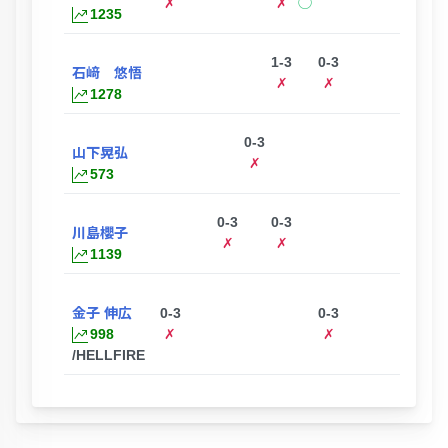
✗
✗
◯
✗
1235
1-3
0-3
石﨑 悠悟
✗
✗
1278
0-3
山下晃弘
✗
573
0-3
0-3
0-
川島櫻子
✗
✗
✗
1139
金子 伸広
0-3
0-3
998
✗
✗
/HELLFIRE