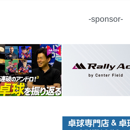
-sponsor-