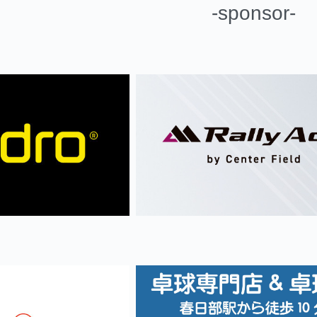
-sponsor-