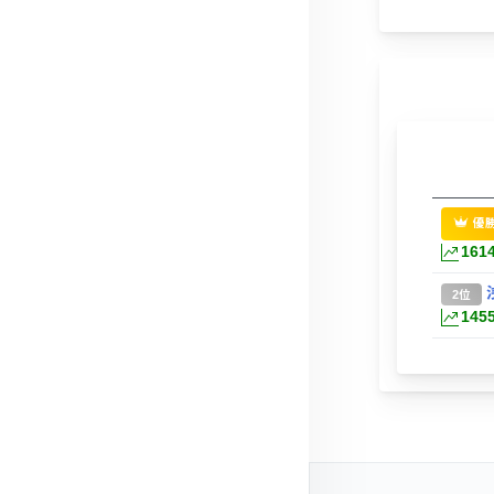
優
161
2位
145