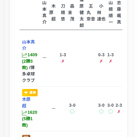
山
山
志
竹
木
刀
森
原
王
小
本
根
藤
内
原
根
末
健
丸
林
真
順
颯
大
超
悠
茂
太
奈音
達也
介
一
真
輔
郎
山本真
介
1409
1-3
0-3
1-3
3-
ー
(2勝3
✗
✗
✗
敗)
/博
多卓球
クラブ
優勝
木原
3-0
3-0
3-0
2-3
3-0
超
ー
◯
◯
◯
✗
◯
1620
(5勝1
敗)