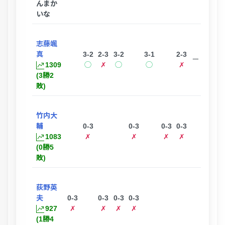
んまか
いな
志藤颯
真
3-2
2-3
3-2
3-1
2-3
ー
1309
◯
✗
◯
◯
✗
(3勝2
敗)
竹内大
輔
0-3
0-3
0-3
0-3
0-
ー
1083
✗
✗
✗
✗
(0勝5
敗)
荻野英
夫
0-3
0-3
0-3
0-3
3-0
927
✗
✗
✗
✗
◯
(1勝4