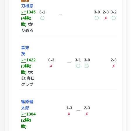
3位
刀根悠
1345
3-1
3-0
2-3
3-2
3-
ー
(4勝2
◯
◯
✗
◯
敗)
/か
りめろ
森末
茂
1422
0-3
3-1
3-0
2-3
3-
ー
(3勝2
✗
◯
◯
✗
敗)
/大
分:春日
クラブ
篠原健
太郎
1-3
2-3
3-0
3-
ー
1304
✗
✗
◯
(2勝3
敗)