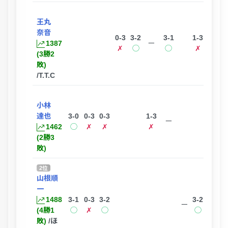
王丸
奈音
0-3
3-2
3-1
1-3
1387
ー
✗
◯
◯
✗
(3勝2
敗)
/T.T.C
小林
達也
3-0
0-3
0-3
1-3
3-0
ー
1462
◯
✗
✗
✗
◯
(2勝3
敗)
2位
山根順
一
1488
3-1
0-3
3-2
3-2
3-0
ー
(4勝1
◯
✗
◯
◯
◯
敗)
/ほ