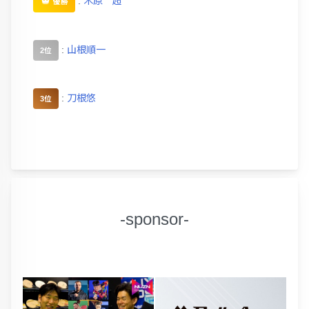
:
木原 超
優勝
:
山根順一
2位
:
刀根悠
3位
-sponsor-