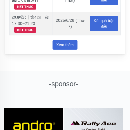
館にて5台進行
nhật)
đấu
KẾT THÚC
i2U所沢｜第4回｜夜
2025/6/28 (Thứ
Kết quả trận
17:30~21:20
7)
đấu
KẾT THÚC
Xem thêm
-sponsor-