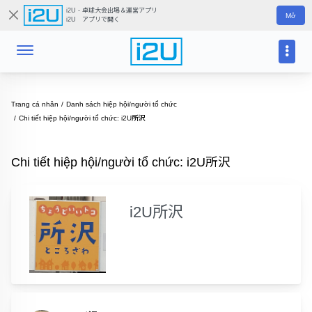
i2U - 卓球大会出場＆運営アプリ
Mở
i2U アプリで開く
Trang cá nhân
Danh sách hiệp hội/người tổ chức
Chi tiết hiệp hội/người tổ chức: i2U所沢
Chi tiết hiệp hội/người tổ chức: i2U所沢
i2U所沢