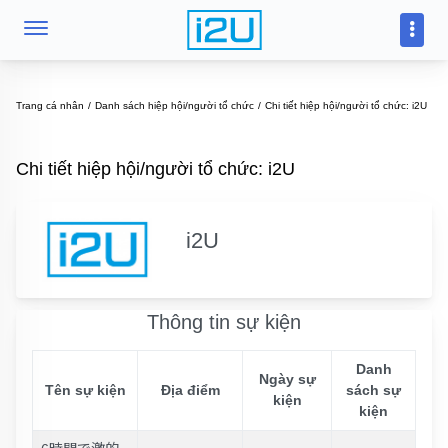
Trang cá nhân
Danh sách hiệp hội/người tổ chức
Chi tiết hiệp hội/người tổ chức: i2U
Chi tiết hiệp hội/người tổ chức: i2U
i2U
Thông tin sự kiện
Danh
Ngày sự
Tên sự kiện
Địa điểm
sách sự
kiện
kiện