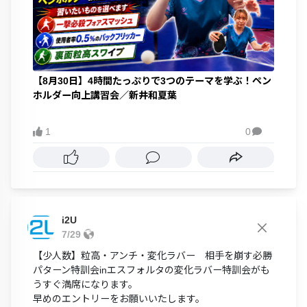
【8月30日】4時間たっぷりで3つのテーマを学ぶ！ペン
ホルダー向上講習会／新井和夏葉
1
0

i2U
7/29
【少人数】粒高・アンチ・変化ラバー 相手を崩す必勝
パターン特訓会inエスフォルタの変化ラバー特訓会がも
うすぐ満席になります。
早めのエントリーをお願いいたします。