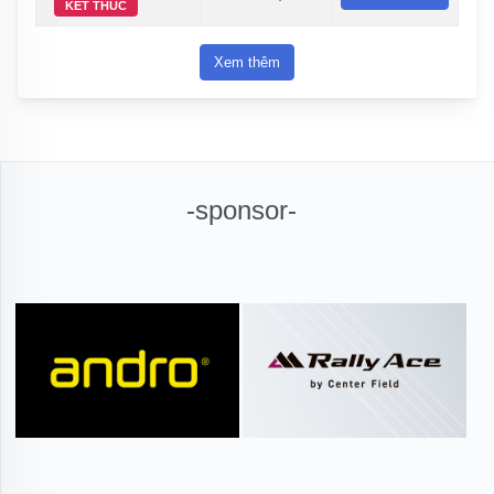
KẾT THÚC
Xem thêm
-sponsor-