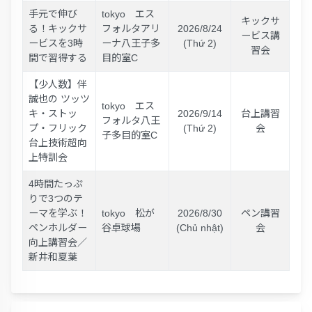
手元で伸び
tokyo エス
キックサ
る！キックサ
フォルタアリ
2026/8/24
ービス講
ービスを3時
ーナ八王子多
(Thứ 2)
習会
間で習得する
目的室C
【少人数】伴
誠也の ツッツ
tokyo エス
キ・ストッ
2026/9/14
台上講習
フォルタ八王
プ・フリック
(Thứ 2)
会
子多目的室C
台上技術超向
上特訓会
4時間たっぷ
りで3つのテ
ーマを学ぶ！
tokyo 松が
2026/8/30
ペン講習
ペンホルダー
谷卓球場
(Chủ nhật)
会
向上講習会／
新井和夏葉