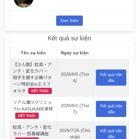
Xem thêm
Kết quả sự kiện
Tên sự kiện
Ngày sự kiện
【少人数】粒高・ア
ンチ・変化ラバー
2026/8/5 (Thứ
Kết quả trận
相手を崩す必勝パタ
4)
đấu
ーン特訓会inエスフ
ォルタ
KẾT THÚC
リアル濵川クリニッ
2026/8/1 (Thứ
Kết quả trận
クin KASUKABE卓球
7)
đấu
KẾT THÚC
粒高・アンチ・変化
2026/7/26 (Chủ
Kết quả trận
ラバー 超基礎講座
nhật)
đấu