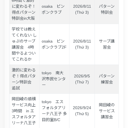
6時間で激的
に変わるぞ！
osaka ピン
2026/8/11
パターン
得点パターン
ポンクラブ
(Thứ 3)
特訓会
特訓会in大阪
学校では教え
てくれない し
ゅぷのサーブ
osaka ピン
2026/8/11
サーブ講
講習会 4時
ポンクラブ2F
(Thứ 3)
習会
間やるよつい
てこれるか
激的に変わる
tokyo 南大
ぞ！得点パタ
2026/9/5
パターン
沢市民センタ
ーン特訓会
(Thứ 7)
練習会
ー
追試
岡田崚の順横
tokyo エス
サービス向上
岡田崚の
フォルタアリ
2026/9/24
3時間 in エ
サービス
ーナ八王子 多
(Thứ 5)
スフォルタア
講習会
目的室B/C
リーナ八王子