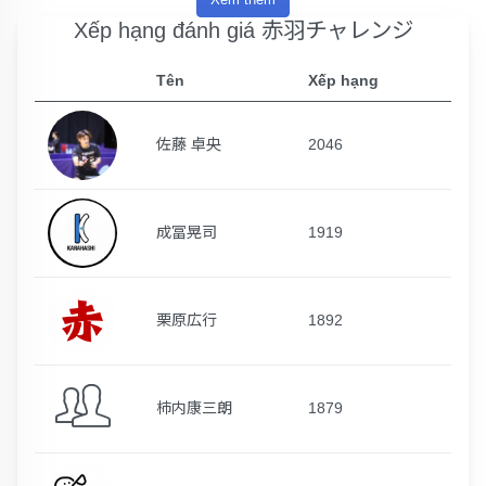
Xếp hạng đánh giá 赤羽チャレンジ
Tên
Xếp hạng
佐藤 卓央
2046
成冨晃司
1919
栗原広行
1892
柿内康三朗
1879