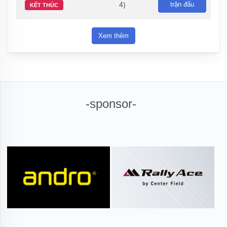
4)
trận đấu
KẾT THÚC
Xem thêm
-sponsor-