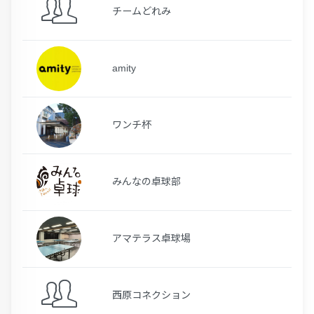
チームどれみ
amity
ワンチ杯
みんなの卓球部
アマテラス卓球場
西原コネクション