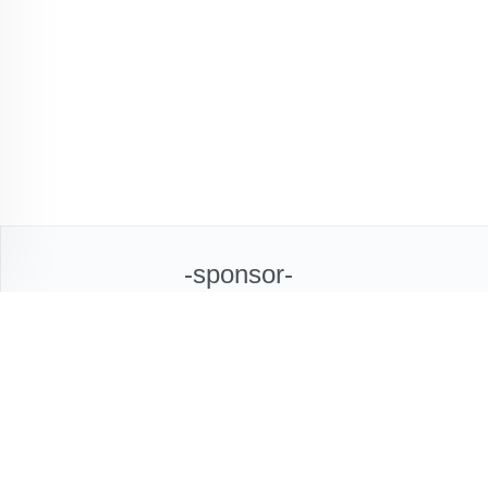
-sponsor-