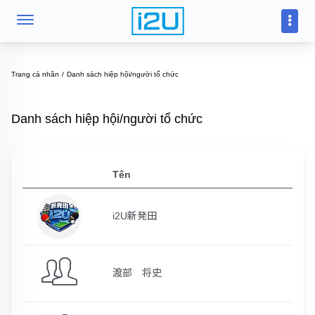
Trang cá nhân
Danh sách hiệp hội/người tổ chức
Danh sách hiệp hội/người tổ chức
Tên
i2U新発田
渡部 将史