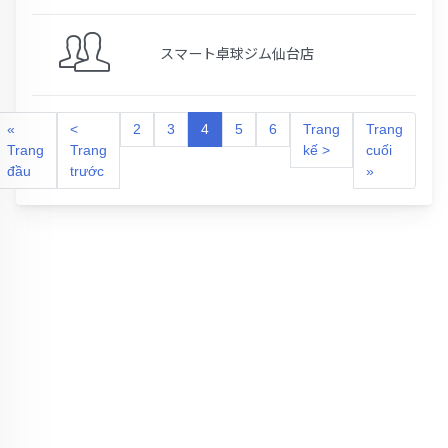
スマート卓球ジム仙台店
«
<
2
3
4
5
6
Trang
Trang
Trang
Trang
kế >
cuối
đầu
trước
»