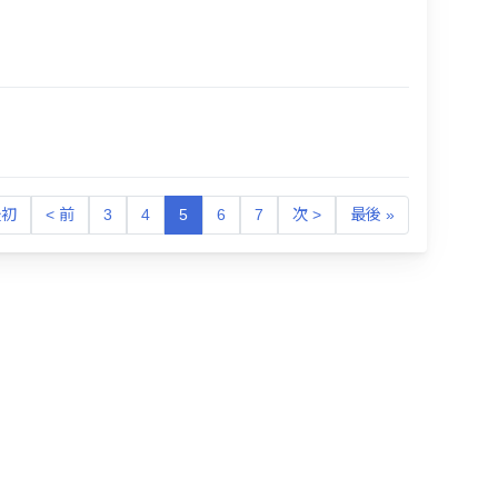
最初
< 前
3
4
5
6
7
次 >
最後 »