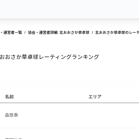
・運営者一覧
協会・運営者詳細: 北おおさか草卓球
北おおさか草卓球のレー
おおさか草卓球レーティングランキング
名前
エリア
森悠泰