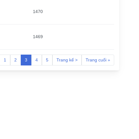
1470
1469
1
2
3
4
5
Trang kế >
Trang cuối »