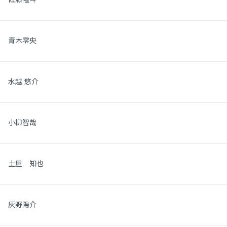
青木零央
水越 悠介
小柳智哉
土屋 知也
灰野陽介