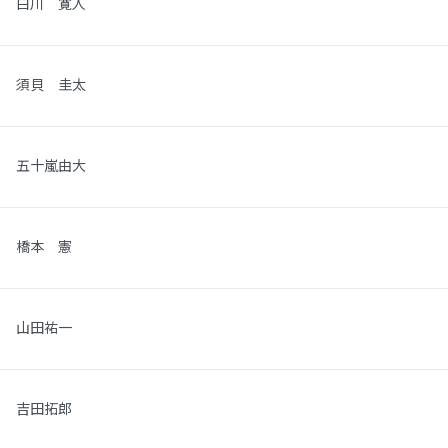
白川 寛人
須貝 圭太
五十嵐由大
橋本 憲
山田祐一
吉田拓郎