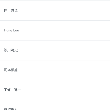
伴 誠也
Hung Luu
濵川明史
河本相旭
下條 進一
藤沼重人