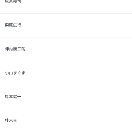
成冨晃司
栗原広行
柿内康三朗
小山まぐま
尾本健一
桂木孝