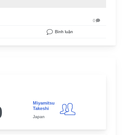
0

Bình luận
Miyamitsu
0
Takeshi
Japan