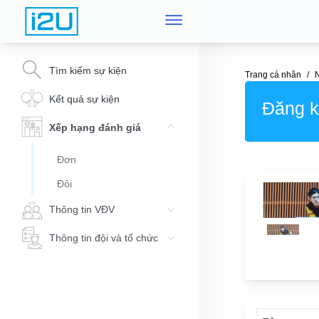
Tìm kiếm sự kiện
Trang cá nhân
Kết quả sự kiện
Đăng ký
Xếp hạng đánh giá
Đơn
Đôi
Thông tin VĐV
Thông tin đội và tổ chức