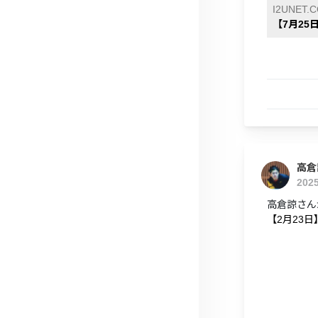
I2UNET.
【7月25日
高倉
202
高倉諒さん
【2月23