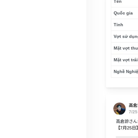
Tên
Quốc gia
Tỉnh
Vợt sử dụn
Mặt vợt thu
Mặt vợt trái
Nghề Nghi
高倉
7/2
高倉諒さんが
【7月25日