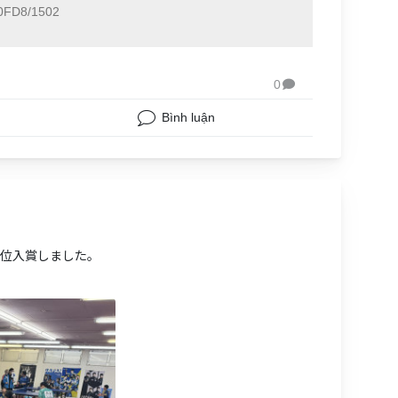
FD8/1502
0

Bình luận
2位入賞しました。