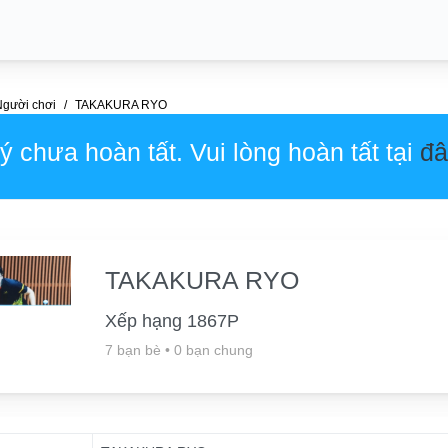
Người chơi
TAKAKURA RYO
 chưa hoàn tất. Vui lòng hoàn tất tại
đâ
TAKAKURA RYO
Xếp hạng 1867P
7 bạn bè
•
0 bạn chung