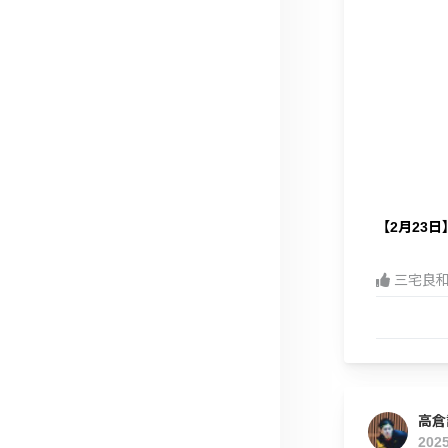
【2月23
三宅良
高倉
202