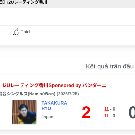
1日】i2Uレーティング香川
和
Thích
Kết quả trận đấu
i2Uレーティング香川Sponsored by パンダーニ
混合シングルス(Nam nữĐơn)
(2026/7/25)
TAKAKURA
2
RYO
11
-
6
11
-
3
Japan