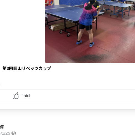
日】第3回岡山リベッツカップ
和
Thích
諒
5/1/25