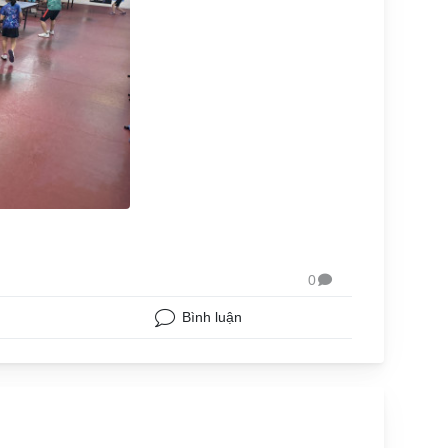
0

Bình luận