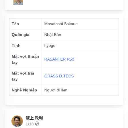
Tên
Masatoshi Sakaue
Quốc gia
Nhật Bản
Tỉnh
hyogo
Mặt vợt thuận
RASANTER R53
tay
Mặt vợt trái
GRASS D.TECS
tay
Nghề Nghiệp
Người đi làm
阪上 政利
1/18