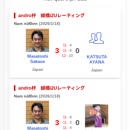
andro杯 緑橋i2Uレーティング
Nam nữĐơn
(2026/1/18)
11
-
4
3
0
11
-
8
Masatoshi
12
-
10
KATSUTA
Sakaue
AYANA
Japan
Japan
andro杯 緑橋i2Uレーティング
Nam nữĐơn
(2026/1/18)
11
-
8
3
0
11
-
3
Masatoshi
11
-
4