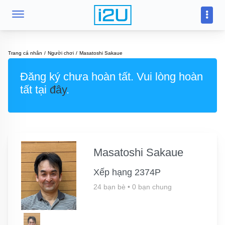
Trang cá nhân
Người chơi
Masatoshi Sakaue
Đăng ký chưa hoàn tất. Vui lòng hoàn
tất tại
đây
.
Masatoshi Sakaue
Xếp hạng 2374P
24 bạn bè
•
0 bạn chung