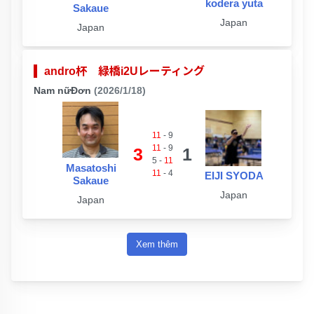
kodera yuta
Sakaue
Japan
Japan
andro杯 緑橋i2Uレーティング
Nam nữĐơn
(2026/1/18)
11
-
9
11
-
9
3
1
5
-
11
Masatoshi
11
-
4
EIJI SYODA
Sakaue
Japan
Japan
Xem thêm