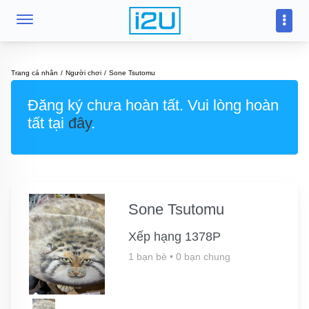
Trang cá nhân
Người chơi
Sone Tsutomu
Đăng ký chưa hoàn tất. Vui lòng hoàn
tất tại
đây
.
Sone Tsutomu
Xếp hạng 1378P
1 bạn bè
•
0 bạn chung