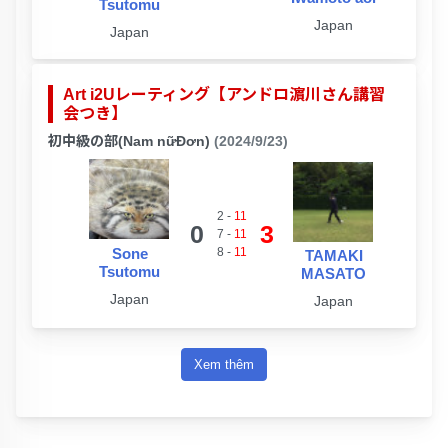
Tsutomu
Japan
Japan
Art i2Uレーティング【アンドロ濵川さん講習
会つき】
初中級の部(Nam nữĐơn)
(2024/9/23)
2
-
11
0
3
7
-
11
Sone
8
-
11
TAMAKI
Tsutomu
MASATO
Japan
Japan
Xem thêm