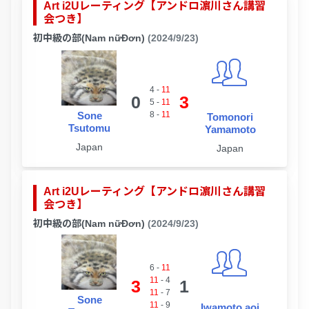
Art i2Uレーティング【アンドロ濵川さん講習
会つき】
初中級の部(Nam nữĐơn)
(2024/9/23)
4
-
11
0
3
5
-
11
Sone
8
-
11
Tomonori
Tsutomu
Yamamoto
Japan
Japan
Art i2Uレーティング【アンドロ濵川さん講習
会つき】
初中級の部(Nam nữĐơn)
(2024/9/23)
6
-
11
11
-
4
3
1
11
-
7
Sone
11
-
9
Iwamoto aoi