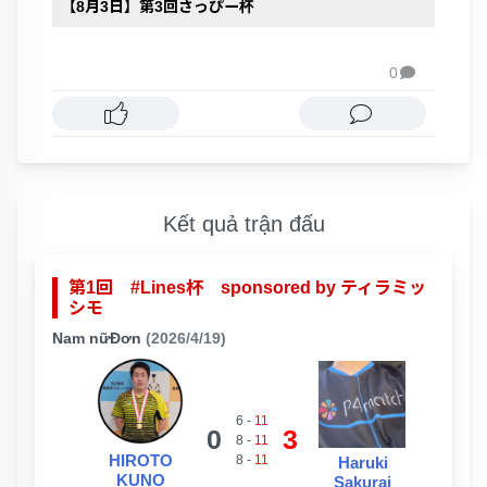
【8月3日】第3回さっぴー杯
0

Kết quả trận đấu
第1回 #Lines杯 sponsored by ティラミッ
シモ
Nam nữĐơn
(2026/4/19)
6
-
11
0
3
8
-
11
HIROTO
8
-
11
Haruki
KUNO
Sakurai