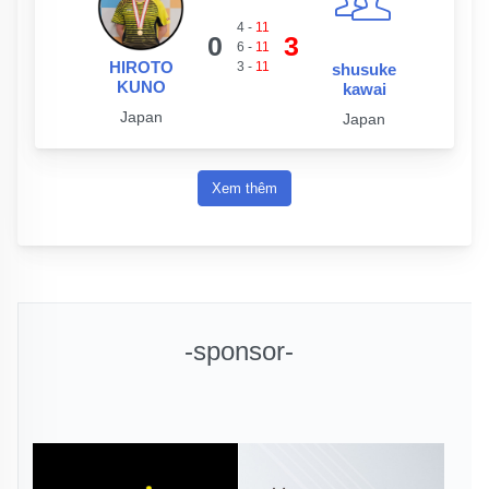
4
-
11
0
3
6
-
11
HIROTO
3
-
11
shusuke
KUNO
kawai
Japan
Japan
Xem thêm
-sponsor-