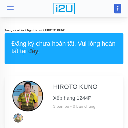
Trang cá nhân
Người chơi
HIROTO KUNO
Đăng ký chưa hoàn tất. Vui lòng hoàn
tất tại
đây
.
HIROTO KUNO
Xếp hạng 1244P
3 bạn bè
•
0 bạn chung