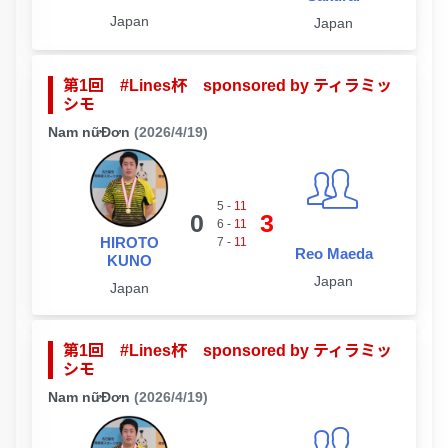
Japan
Japan
第1回 #Lines杯 sponsored by ティラミッ
シモ
Nam nữĐơn
(2026/4/19)
5
-
11
0
3
6
-
11
HIROTO
7
-
11
Reo Maeda
KUNO
Japan
Japan
第1回 #Lines杯 sponsored by ティラミッ
シモ
Nam nữĐơn
(2026/4/19)