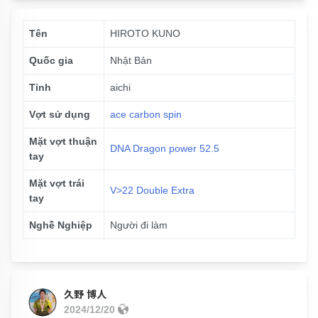
Tên
HIROTO KUNO
Quốc gia
Nhật Bản
Tỉnh
aichi
Vợt sử dụng
ace carbon spin
Mặt vợt thuận
DNA Dragon power 52.5
tay
Mặt vợt trái
V>22 Double Extra
tay
Nghề Nghiệp
Người đi làm
久野 博人
2024/12/20