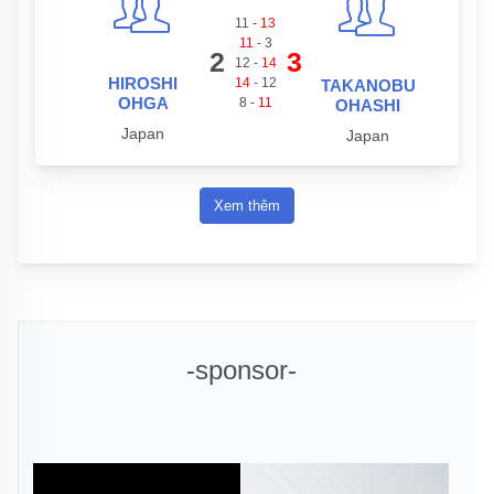
11
-
13
11
-
3
2
3
12
-
14
HIROSHI
14
-
12
TAKANOBU
OHGA
8
-
11
OHASHI
Japan
Japan
Xem thêm
-sponsor-