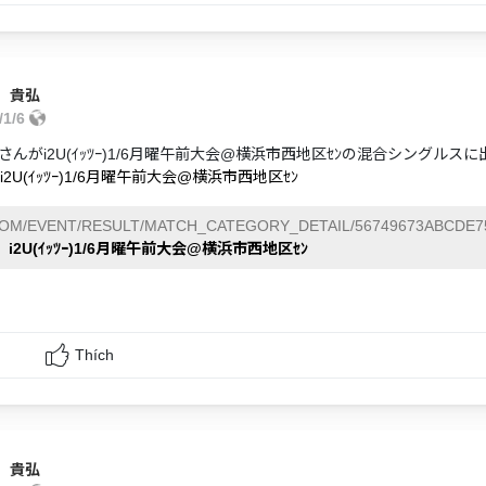
 貴弘
/1/6
さんがi2U(ｲｯﾂｰ)1/6月曜午前大会@横浜市西地区ｾﾝの混合シングルス
i2U(ｲｯﾂｰ)1/6月曜午前大会@横浜市西地区ｾﾝ
COM/EVENT/RESULT/MATCH_CATEGORY_DETAIL/56749673ABCDE7
i2U(ｲｯﾂｰ)1/6月曜午前大会@横浜市西地区ｾﾝ
Thích
 貴弘