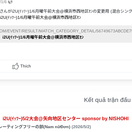
/1/6
んがi2U(ｲｯﾂｰ)1/6月曜午前大会@横浜市西地区ｾﾝの変更用 (混合
i2U(ｲｯﾂｰ)1/6月曜午前大会@横浜市西地区ｾﾝ
COM/EVENT/RESULT/MATCH_CATEGORY_DETAIL/56749673ABCDE7
i2U(ｲｯﾂｰ)1/6月曜午前大会@横浜市西地区ｾﾝ
Thích
Kết quả trận đấu
i2U(ｲｯﾂｰ)5/2大会@矢向地区センター sponsor by NISHOHI
レーティングフリーの部(Nam nữĐơn)
(2026/5/2)