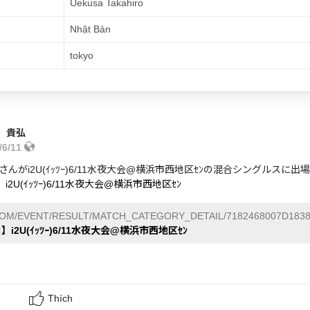
Uekusa Takahiro
Nhật Bản
tokyo
 貴弘
/6/11
んがi2U(ｲｯﾂｰ)6/11水夜大会@横浜市西地区ｾﾝの混合シングルスに
i2U(ｲｯﾂｰ)6/11水夜大会@横浜市西地区ｾﾝ
COM/EVENT/RESULT/MATCH_CATEGORY_DETAIL/7182468007D1838
】i2U(ｲｯﾂｰ)6/11水夜大会@横浜市西地区ｾﾝ
Thích