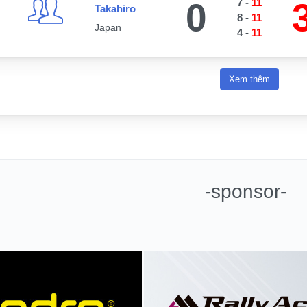
0
7
-
11
Takahiro
8
-
11
Japan
4
-
11
Xem thêm
-sponsor-