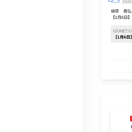
2025
植草 貴弘さ
【1月6日】
I2UNET.
【1月6日】