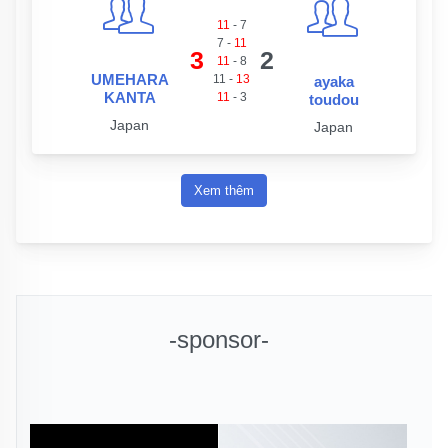
11
-
7
7
-
11
3
2
11
-
8
UMEHARA
11
-
13
ayaka
KANTA
11
-
3
toudou
Japan
Japan
Xem thêm
-sponsor-