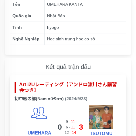
Tên
UMEHARA KANTA
Quốc gia
Nhật Bản
Tỉnh
hyogo
Nghề Nghiệp
Học sinh trung học cơ sở
Kết quả trận đấu
Art i2Uレーティング【アンドロ濵川さん講習
会つき】
初中級の部(Nam nữĐơn)
(2024/9/23)
9
-
11
0
3
6
-
11
UMEHARA
12
-
14
TSUTOMU