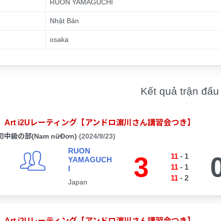
RUON YAMAGUCHI
Nhật Bản
osaka
Kết quả trận đấu
Art i2Uレーティング【アンドロ濵川さん講習会つき】
初中級の部(Nam nữĐơn)
(2024/9/23)
RUON
3
11
-
1
YAMAGUCH
11
-
1
I
11
-
2
Japan
Art i2Uレーティング【アンドロ濵川さん講習会つき】