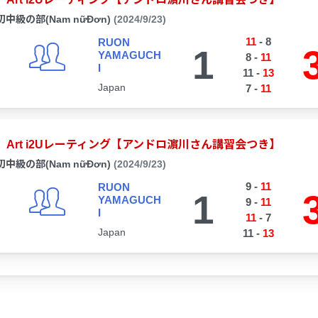
初中級の部(Nam nữĐơn)
(2024/9/23)
11
-
8
RUON
1
YAMAGUCH
8
-
11
I
11
-
13
Japan
7
-
11
Art i2Uレーティング【アンドロ濵川さん講習会つき】
初中級の部(Nam nữĐơn)
(2024/9/23)
9
-
11
RUON
1
YAMAGUCH
9
-
11
I
11
-
7
Japan
11
-
13