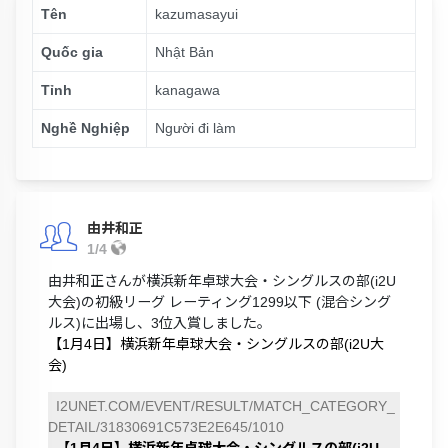
Tên
kazumasayui
Quốc gia
Nhật Bản
Tỉnh
kanagawa
Nghề Nghiệp
Người đi làm
由井和正
1/4
由井和正さんが横浜新年卓球大会・シングルスの部(i2U
大会)の初級リーグ レーティング1299以下 (混合シング
ルス)に出場し、3位入賞しました。
【1月4日】横浜新年卓球大会・シングルスの部(i2U大
会)
I2UNET.COM/EVENT/RESULT/MATCH_CATEGORY_
DETAIL/31830691C573E2E645/1010
【1月4日】横浜新年卓球大会・シングルスの部(i2U