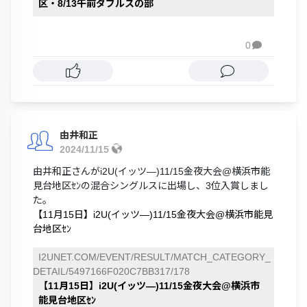
区・8/13午前ダブルスの部
0

由井和正
2024/11/15
由井和正さんがi2U(イッツ―)11/15金夜大会@横浜市能
見台地区ｾﾝの混合シングルスに出場し、3位入賞しまし
た。
【11月15日】i2U(イッツ―)11/15金夜大会@横浜市能見
台地区ｾﾝ
I2UNET.COM/EVENT/RESULT/MATCH_CATEGORY_
DETAIL/5497166F020C7BB317/178
【11月15日】i2U(イッツ―)11/15金夜大会@横浜市
能見台地区ｾﾝ