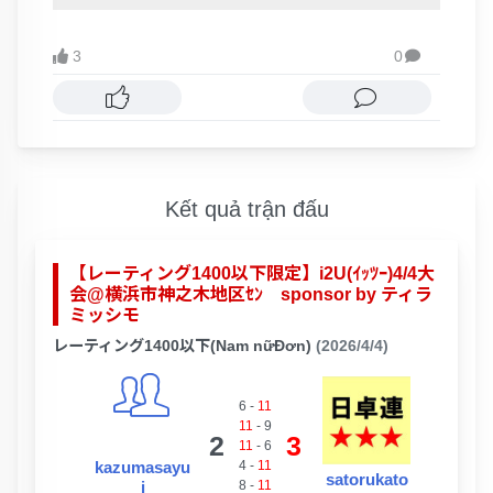
3
0

Kết quả trận đấu
【レーティング1400以下限定】i2U(ｲｯﾂｰ)4/4大
会@横浜市神之木地区ｾﾝ sponsor by ティラ
ミッシモ
レーティング1400以下(Nam nữĐơn)
(2026/4/4)
6
-
11
11
-
9
2
3
11
-
6
kazumasayu
4
-
11
satorukato
i
8
-
11