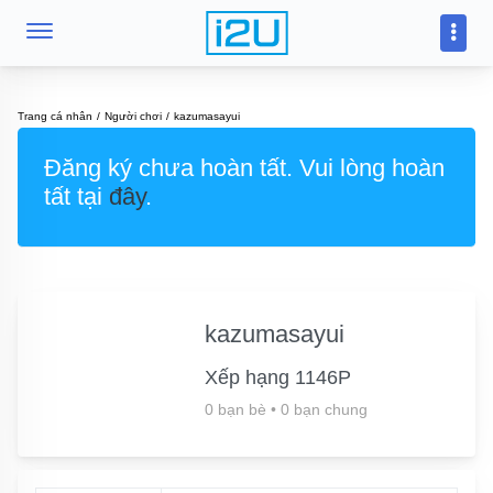
Trang cá nhân
Người chơi
kazumasayui
Đăng ký chưa hoàn tất. Vui lòng hoàn
tất tại
đây
.
kazumasayui
Xếp hạng 1146P
0 bạn bè
•
0 bạn chung