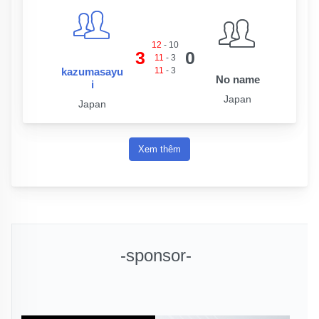
12
-
10
3
0
11
-
3
kazumasayu
11
-
3
No name
i
Japan
Japan
Xem thêm
-sponsor-