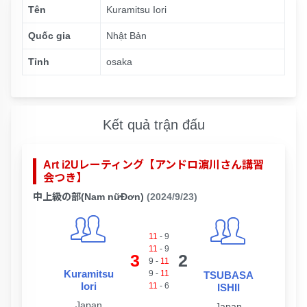
Tên
Kuramitsu Iori
Quốc gia
Nhật Bản
Tỉnh
osaka
Kết quả trận đấu
Art i2Uレーティング【アンドロ濵川さん講習
会つき】
中上級の部(Nam nữĐơn)
(2024/9/23)
11
-
9
11
-
9
3
2
9
-
11
Kuramitsu
9
-
11
TSUBASA
Iori
11
-
6
ISHII
Japan
Japan