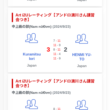
Art i2Uレーティング【アンドロ濵川さん講習
会つき】
中上級の部(Nam nữĐơn)
(2024/9/23)
7
-
11
11
-
9
3
2
8
-
11
Kuramitsu
11
-
4
HENMI YU-
Iori
11
-
9
TO
Japan
Japan
Art i2Uレーティング【アンドロ濵川さん講習
会つき】
中上級の部(Nam nữĐơn)
(2024/9/23)
8
-
11