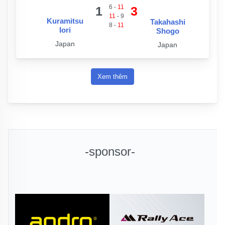
6
-
11
1
3
11
-
9
Kuramitsu
Takahashi
8
-
11
Iori
Shogo
Japan
Japan
Xem thêm
-sponsor-