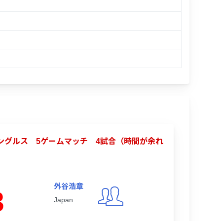
合シングルス 5ゲームマッチ 4試合（時間が余れ
外谷浩章
3
Japan