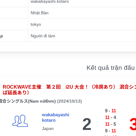
wakabayashi kotaro
Nhật Bản
tokyo
ệp
Người đi làm
Kết quả trận đấu
ROCKWAVE主催 第２回 i2U 大会！（冷房あり） 混
ば延長あり）
混合シングルス(Nam nữĐơn)
(2024/10/13)
9
-
11
wakabayashi
2
11
-
4
kotaro
11
-
5
Japan
9
-
11