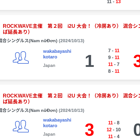
11
-
13
ROCKWAVE主催 第２回 i2U 大会！（冷房あり） 混
ば延長あり）
混合シングルス(Nam nữĐơn)
(2024/10/13)
7
-
11
wakabayashi
1
kotaro
9
-
11
11
-
7
Japan
8
-
11
ROCKWAVE主催 第２回 i2U 大会！（冷房あり） 混
ば延長あり）
混合シングルス(Nam nữĐơn)
(2024/10/13)
wakabayashi
3
11
-
8
kotaro
12
-
10
Japan
11
-
4