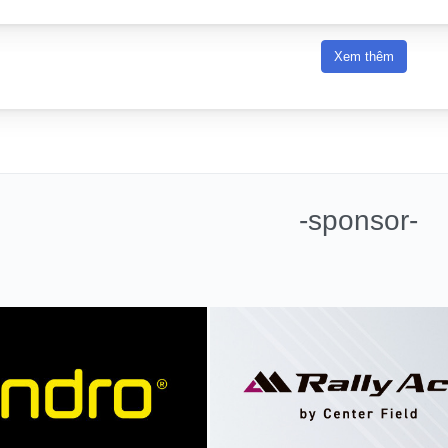
Xem thêm
-sponsor-