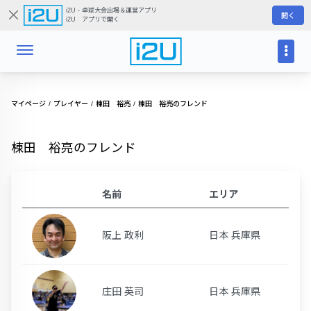
i2U - 卓球大会出場＆運営アプリ
開く
i2U アプリで開く
マイページ
プレイヤー
棟田 裕亮
棟田 裕亮のフレンド
棟田 裕亮のフレンド
名前
エリア
阪上 政利
日本 兵庫県
庄田 英司
日本 兵庫県