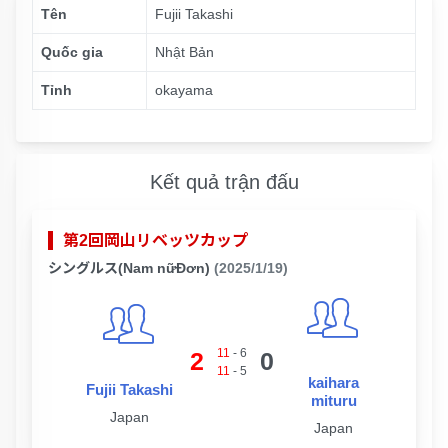
Tên
Fujii Takashi
Quốc gia
Nhật Bản
Tỉnh
okayama
Kết quả trận đấu
第2回岡山リベッツカップ
シングルス(Nam nữĐơn)
(2025/1/19)
11
-
6
2
0
11
-
5
kaihara
Fujii Takashi
mituru
Japan
Japan