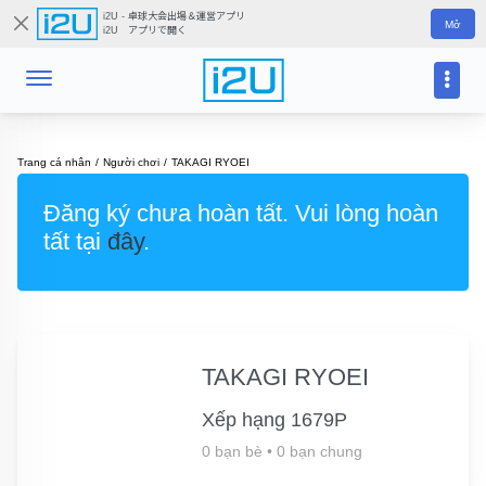
i2U - 卓球大会出場＆運営アプリ
Mở
i2U アプリで開く
Trang cá nhân
Người chơi
TAKAGI RYOEI
Đăng ký chưa hoàn tất. Vui lòng hoàn
tất tại
đây
.
TAKAGI RYOEI
Xếp hạng 1679P
0 bạn bè
•
0 bạn chung