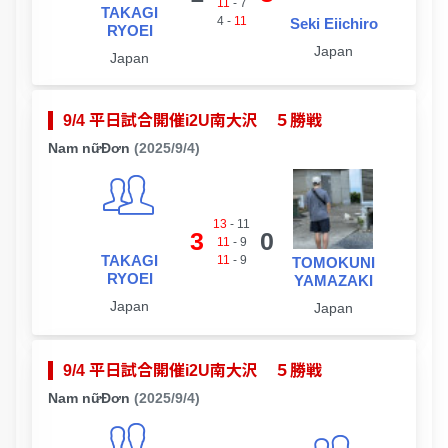
11
-
7
TAKAGI
4
-
11
Seki Eiichiro
RYOEI
Japan
Japan
9/4 平日試合開催i2U南大沢 ５勝戦
Nam nữĐơn
(2025/9/4)
13
-
11
3
0
11
-
9
TAKAGI
11
-
9
TOMOKUNI
RYOEI
YAMAZAKI
Japan
Japan
9/4 平日試合開催i2U南大沢 ５勝戦
Nam nữĐơn
(2025/9/4)