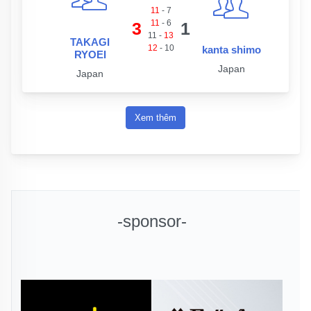
11
-
7
11
-
6
3
1
11
-
13
TAKAGI
12
-
10
kanta shimo
RYOEI
Japan
Japan
Xem thêm
-sponsor-