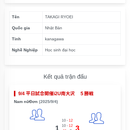
Tên
TAKAGI RYOEI
Quốc gia
Nhật Bản
Tỉnh
kanagawa
Nghề Nghiệp
Học sinh đại học
Kết quả trận đấu
9/4 平日試合開催i2U南大沢 ５勝戦
Nam nữĐơn
(2025/9/4)
10
-
12
10
-
12
1
3