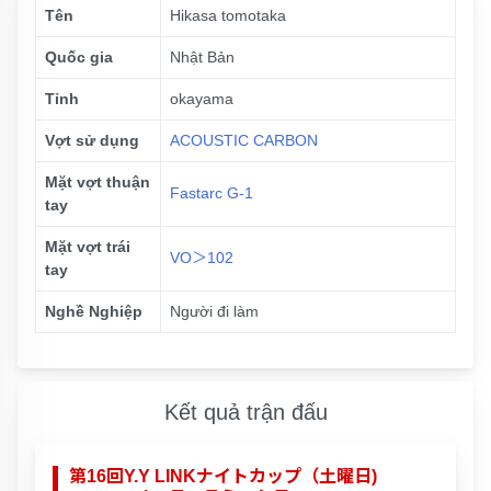
Tên
Hikasa tomotaka
Quốc gia
Nhật Bản
Tỉnh
okayama
Vợt sử dụng
ACOUSTIC CARBON
Mặt vợt thuận
Fastarc G-1
tay
Mặt vợt trái
VO＞102
tay
Nghề Nghiệp
Người đi làm
Kết quả trận đấu
第16回Y.Y LINKナイトカップ（土曜日)