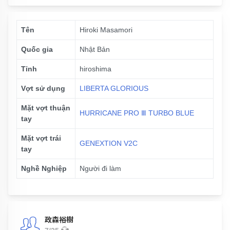
Tên
Hiroki Masamori
Quốc gia
Nhật Bản
Tỉnh
hiroshima
Vợt sử dụng
LIBERTA GLORIOUS
Mặt vợt thuận
HURRICANE PRO Ⅲ TURBO BLUE
tay
Mặt vợt trái
GENEXTION V2C
tay
Nghề Nghiệp
Người đi làm
政森裕樹