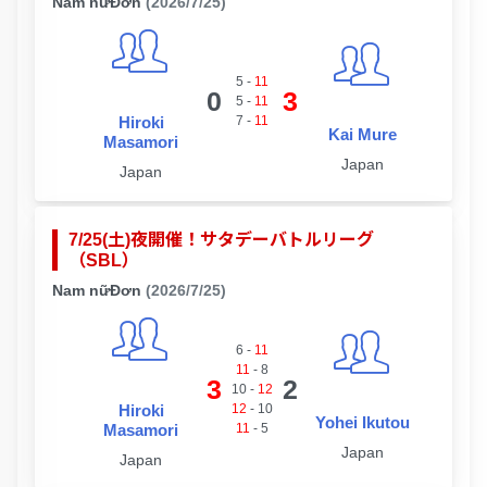
Nam nữĐơn
(2026/7/25)
5
-
11
0
3
5
-
11
Hiroki
7
-
11
Kai Mure
Masamori
Japan
Japan
7/25(土)夜開催！サタデーバトルリーグ
（SBL）
Nam nữĐơn
(2026/7/25)
6
-
11
11
-
8
3
2
10
-
12
Hiroki
12
-
10
Yohei Ikutou
Masamori
11
-
5
Japan
Japan