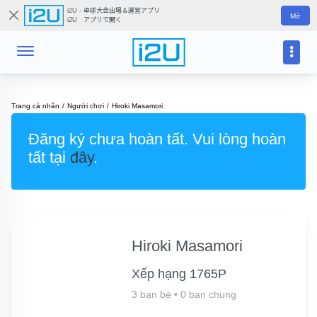
i2U - 卓球大会出場＆運営アプリ
Mở
i2U アプリで開く
Trang cá nhân
Người chơi
Hiroki Masamori
Đăng ký chưa hoàn tất. Vui lòng hoàn
tất tại
đây
.
Hiroki Masamori
Xếp hạng 1765P
3 bạn bè
•
0 bạn chung