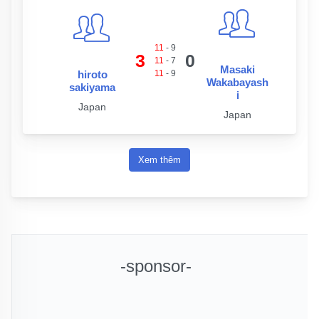
11
-
9
3
0
11
-
7
Masaki
hiroto
11
-
9
Wakabayash
sakiyama
i
Japan
Japan
Xem thêm
-sponsor-