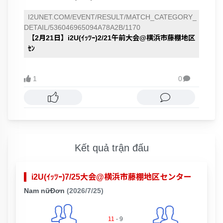
I2UNET.COM/EVENT/RESULT/MATCH_CATEGORY_
DETAIL/536046965094A78A2B/1170
【2月21日】i2U(ｲｯﾂｰ)2/21午前大会@横浜市藤棚地区
ｾﾝ
1
0

Kết quả trận đấu
i2U(ｲｯﾂｰ)7/25大会@横浜市藤棚地区センター
Nam nữĐơn
(2026/7/25)
11
-
9