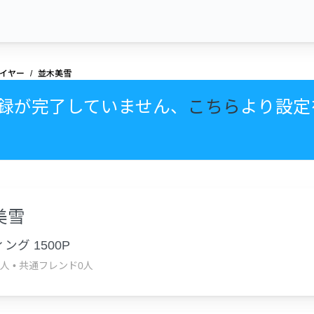
イヤー
並木美雪
録が完了していません、
こちら
より設定
美雪
ング 1500P
0人
•
共通フレンド0人