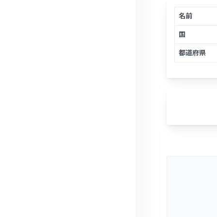
名前
国
都道府県