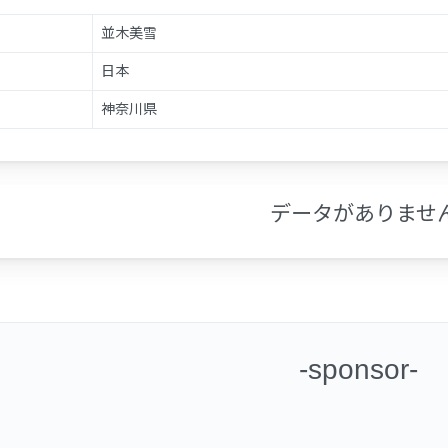
並木美雪
日本
神奈川県
データがありませ
-sponsor-